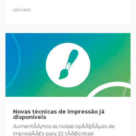
LER MAIS
Novas técnicas de impressão já
disponíveis
AumentÃÂ¡mos as nossas opÃÂ§ÃÂµes de
impressÃÂ£o para 22 tÃÂ©cnicas!