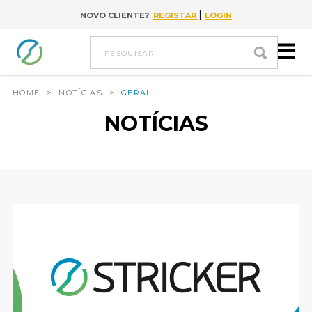
|
NOVO CLIENTE?
REGISTAR
LOGIN
Ir para conteúdo
pesquisar
HOME
>
NOTÍCIAS
>
GERAL
NOTÍCIAS