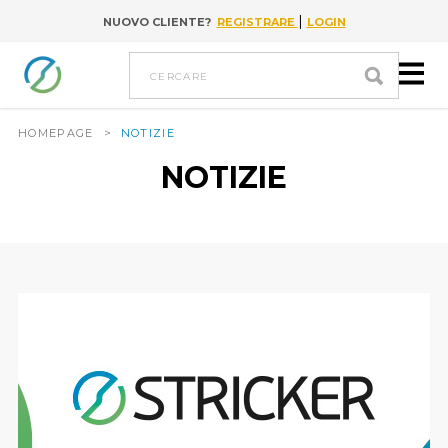
|
NUOVO CLIENTE?
REGISTRARE
LOGIN
Go to content
cercare
HOMEPAGE
>
NOTIZIE
NOTIZIE