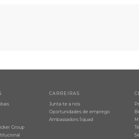
S
CARREIRAS
C
bais
Junta-te a nós
P
Oportunidades de emprego
B
Ambassadors Squad
Ma
icker Group
Té
titucional
Se