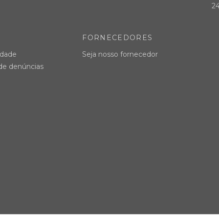
24
FORNECEDORES
idade
Seja nosso fornecedor
 de denúncias