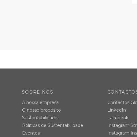
SOBRE NÓS
CONTACTO
A nossa empresa
Contactos Glo
O nosso propósito
LinkedIn
Sustentabilidade
Facebook
Políticas de Sustentabilidade
Instagram Str
Eventos
Instagram Ins