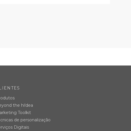
LIENTES
rodutos
eyond the hi!dea
rketing Toolkit
cnicas de personalização
rviços Digitais