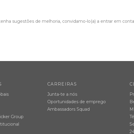
u tenha sugestões de melhoria, convidamo-lo(a) a entrar em cont
S
CARREIRAS
C
bais
Junta-te a nós
P
Oportunidades de emprego
B
Ambassadors Squad
Ma
icker Group
Té
titucional
Se
24