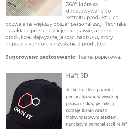
360º, które są
dopasowywane do
kształtu produktu, co
pozwala na większy obszar personalizacji. Technika
ta zakłada personalizację na rękawie, a nie na
produkcie. Najwyższej jakości nadruku, który
poprawia komfort korzystania z produktu.
Sugerowane zastosowanie:
Taśma papierowa.
Haft 3D
Technika, która pozwala
personalizować w wysokiej
jakości i z dużą perfekcją
rodzaje tkanin wraz z
trójwymiarowym efektem,
nadającym personalizacji relief.