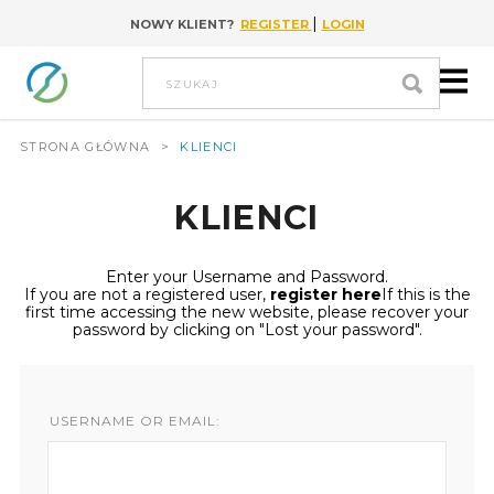
|
NOWY KLIENT?
REGISTER
LOGIN
Go to content
szukaj
STRONA GŁÓWNA
>
KLIENCI
KLIENCI
Enter your Username and Password.
If you are not a registered user,
register here
If this is the
first time accessing the new website, please recover your
password by clicking on "Lost your password".
USERNAME OR EMAIL: