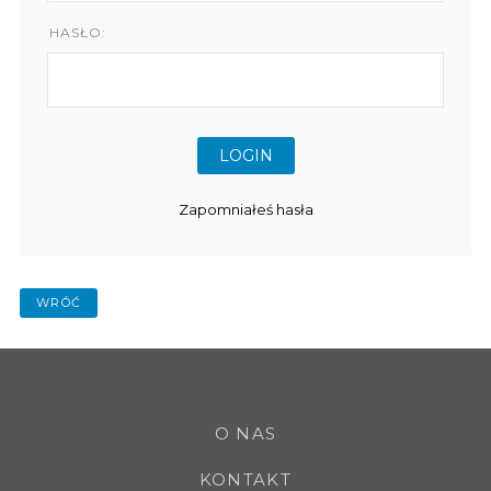
HASŁO:
Zapomniałeś hasła
WRÓĆ
O NAS
KONTAKT