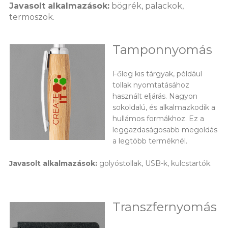
Javasolt alkalmazások:
bögrék, palackok,
termoszok.
Tamponnyomás
Főleg kis tárgyak, például
tollak nyomtatásához
használt eljárás. Nagyon
sokoldalú, és alkalmazkodik a
hullámos formákhoz. Ez a
leggazdaságosabb megoldás
a legtöbb terméknél.
Javasolt alkalmazások:
golyóstollak, USB-k, kulcstartók.
Transzfernyomás