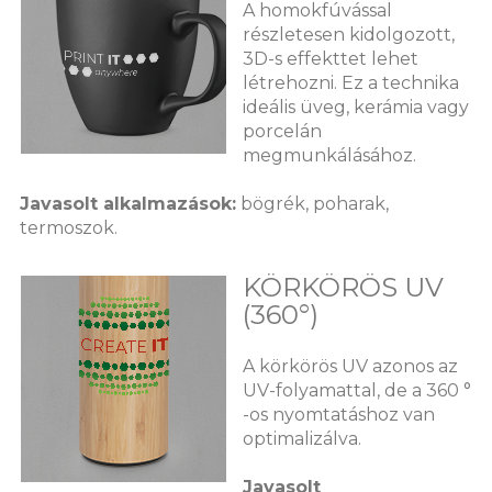
A homokfúvással
részletesen kidolgozott,
3D-s effekttet lehet
létrehozni. Ez a technika
ideális üveg, kerámia vagy
porcelán
megmunkálásához.
Javasolt alkalmazások:
bögrék, poharak,
termoszok.
KÖRKÖRÖS UV
(360°)
A körkörös UV azonos az
UV-folyamattal, de a 360 °
-os nyomtatáshoz van
optimalizálva.
Javasolt