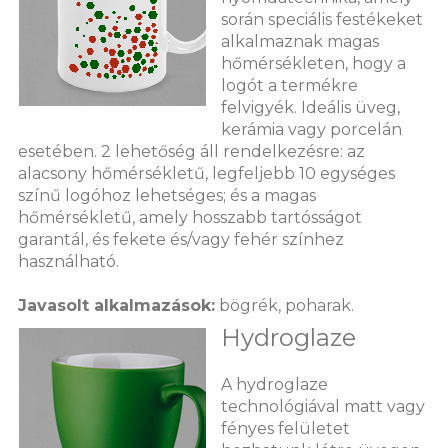
során speciális festékeket
alkalmaznak magas
hőmérsékleten, hogy a
logót a termékre
felvigyék. Ideális üveg,
kerámia vagy porcelán
esetében. 2 lehetőség áll rendelkezésre: az
alacsony hőmérsékletű, legfeljebb 10 egységes
színű logóhoz lehetséges; és a magas
hőmérsékletű, amely hosszabb tartósságot
garantál, és fekete és/vagy fehér színhez
használható.
Javasolt alkalmazások:
bögrék, poharak.
Hydroglaze
A hydroglaze
technológiával matt vagy
fényes felületet