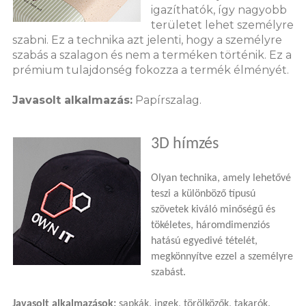
igazíthatók, így nagyobb
területet lehet személyre
szabni. Ez a technika azt jelenti, hogy a személyre
szabás a szalagon és nem a terméken történik. Ez a
prémium tulajdonség fokozza a termék élményét.
Javasolt alkalmazás:
Papírszalag.
3D hímzés
Olyan technika, amely lehetővé
teszi a különböző típusú
szövetek kiváló minőségű és
tökéletes, háromdimenziós
hatású egyedivé tételét,
megkönnyítve ezzel a személyre
szabást.
Javasolt alkalmazások:
sapkák, ingek, törölközők, takarók.