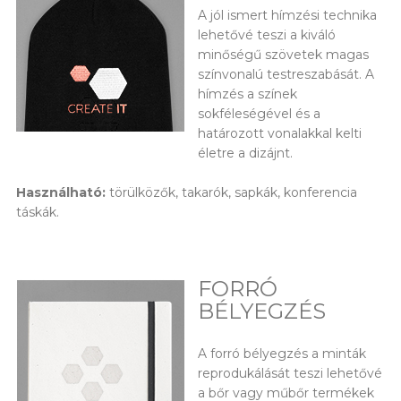
A jól ismert hímzési technika
lehetővé teszi a kiváló
minőségű szövetek magas
színvonalú testreszabását. A
hímzés a színek
sokféleségével és a
határozott vonalakkal kelti
életre a dizájnt.
Használható:
törülközők, takarók, sapkák, konferencia
táskák.
FORRÓ
BÉLYEGZÉS
A forró bélyegzés a minták
reprodukálását teszi lehetővé
a bőr vagy műbőr termékek