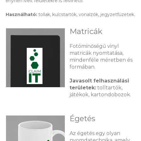
enyhén ívelt felületekre is felvihető.
Használható:
tollak, kulcstartók, vonalzók, jegyzetfüzetek.
Matricák
Fotóminőségű vinyl
matricák nyomtatása,
mindenféle méretben és
formában.
Javasolt felhasználási
területek:
tolltartók,
játékok, kartondobozok.
Égetés
Az égetés egy olyan
nyomdatechnika, amely