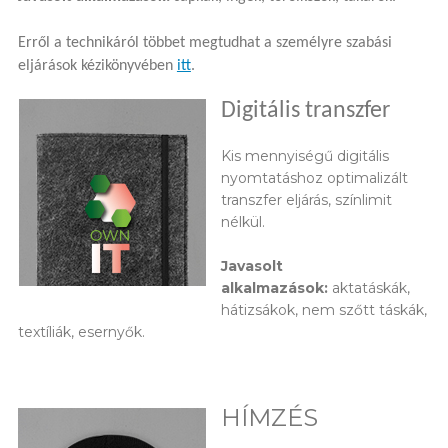
Erről a technikáról többet megtudhat a személyre szabási
eljárások kézikönyvében
itt
.
Digitális transzfer
Kis mennyiségű digitális
nyomtatáshoz optimalizált
transzfer eljárás, színlimit
nélkül.
Javasolt
alkalmazások:
aktatáskák,
hátizsákok, nem szőtt táskák,
textíliák, esernyők.
HÍMZÉS