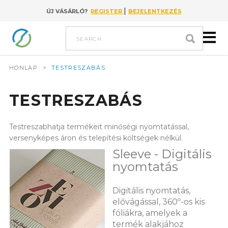
|
ÚJ VÁSÁRLÓ?
REGISTER
BEJELENTKEZÉS
Go to content
search
HONLAP
>
TESTRESZABÁS
TESTRESZABÁS
Testreszabhatja termékeit minőségi nyomtatással,
versenyképes áron és telepítési költségek nélkül.
Sleeve - Digitális
nyomtatás
Digitális nyomtatás,
elővágással, 360º-os kis
fóliákra, amelyek a
termék alakjához