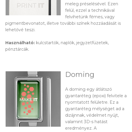
meleg préselésével. Ezen
felül, ezzel a technikával
felvihetünk fémes, vagy
pigmentbevonatot, illetve további színek hozzáadását is
lehetővé teszi.
Használható:
kulcstartók, naplók, jegyzetfüzetek,
pénztárcák.
Doming
A doming egy átlátszó
gyantaréteg (epoxi) felvitele a
nyomtatott felületre. Ez a
gyantaréteg mélységet ad a
dizájnnak, védelmet nyújt,
valamint 3D-s hatást
eredményez. A