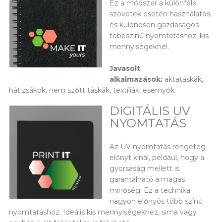
Ez a módszer a különféle
szövetek esetén használatos,
és különösen gazdaságos
többszínű nyomtatáshoz, kis
mennyiségeknél.
Javasolt
alkalmazások:
aktatáskák,
hátizsákok, nem szőtt táskák, textíliák, esernyők.
DIGITÁLIS UV
NYOMTATÁS
Az UV nyomtatás rengeteg
előnyt kínál, például, hogy a
gyorsaság mellett is
garantálható a magas
minőség. Ez a technika
nagyon előnyös több színű
nyomtatáshoz. Ideális kis mennyiségekhez, sima vagy