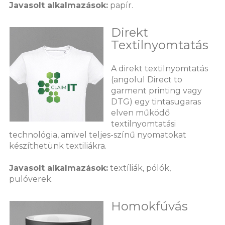
Javasolt alkalmazások:
papír.
Direkt
Textilnyomtatás
A direkt textilnyomtatás
(angolul Direct to
garment printing vagy
DTG) egy tintasugaras
elven működő
textilnyomtatási
technológia, amivel teljes-színű nyomatokat
készíthetünk textiliákra.
Javasolt alkalmazások:
textíliák, pólók,
pulóverek.
Homokfúvás