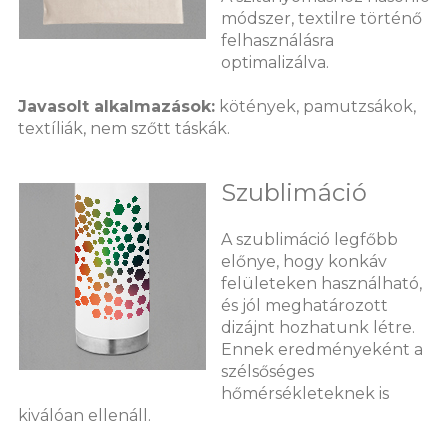
módszer, textilre történő
felhasználásra
optimalizálva.
Javasolt alkalmazások:
kötények, pamutzsákok,
textíliák, nem szőtt táskák.
Szublimáció
A szublimáció legfőbb
előnye, hogy konkáv
felületeken használható,
és jól meghatározott
dizájnt hozhatunk létre.
Ennek eredményeként a
szélsőséges
hőmérsékleteknek is
kiválóan ellenáll.