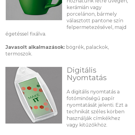
hozhatunk létre üvegen,
kerámián vagy
porcelánon, bármely
választott pantone szín
felpermetezésével, majd
égetéssel fixálva.
Javasolt alkalmazások:
bögrék, palackok,
termoszok.
Digitális
Nyomtatás
A digitális nyomtatás a
fotóminőségű papír
nyomtatását jelenti. Ezt a
technikát széles körben
használják címkékhez
vagy kitűzőkhöz.