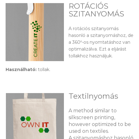
ROTÁCIÓS
SZITANYOMÁS
A rotációs szitanyomás
hasonló a szitanyomáshoz, de
a 360º-os nyomtatáshoz van
optimalizálva. Ezt a eljárást
tollakhoz használjuk.
Használható:
tollak.
Textilnyomás
A method similar to
silkscreen printing,
however optimized to be
used on textiles.
A szitanyomáshoz hasonló