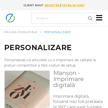
|
CLIENT NOU?
REGISTER
INTRA IN CONT
Go to content
search
PAGINA PRINCIPALA
>
PERSONALIZARE
PERSONALIZARE
Personalizați-vă articolele cu o imprimare de calitate la
prețuri competitive și fără costuri de setup.
Manșon -
Imprimare
digitală
Imprimare digitală,
folosind mici folii pretăiate
la 360º care sunt turnate