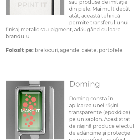
sau produse de imitație
din piele. Mai mult decât
atât, această tehnică
permite transferul unui
finisaj metalic sau pigment, adăugând culoare
brandului.
Folosit pe:
brelocuri, agende, caiete, portofele.
Doming
Doming constă în
aplicarea unei rășini
transparente (epoxidice)
pe un sablon. Acest strat
de rășină produce efectul
de adâncime și protecție
și are ca efect un efect