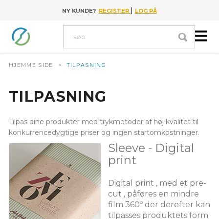
|
NY KUNDE?
REGISTER
LOG PÅ
Go to content
Søg
HJEMME SIDE
>
TILPASNING
TILPASNING
Tilpas dine produkter med trykmetoder af høj kvalitet til
konkurrencedygtige priser og ingen startomkostninger.
Sleeve - Digital
print
Digital print , med et pre-
cut , påføres en mindre
film 360º der derefter kan
tilpasses produktets form