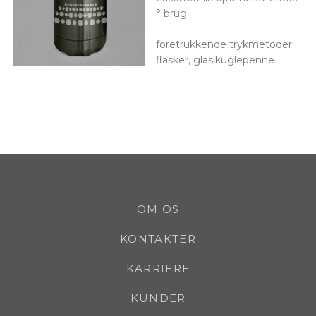
° brug.
foretrukkende trykmetoder ;
flasker, glas,kuglepenne
OM OS
KONTAKTER
KARRIERE
KUNDER