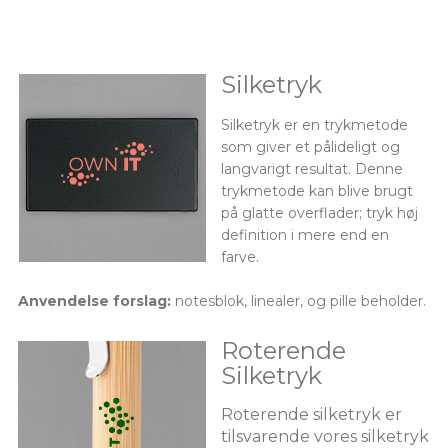
Silketryk
Silketryk er en trykmetode
som giver et pålideligt og
langvarigt resultat. Denne
trykmetode kan blive brugt
på glatte overflader; tryk høj
definition i mere end en
farve.
Anvendelse forslag:
notesblok, linealer, og pille beholder.
Roterende
Silketryk
Roterende silketryk er
tilsvarende vores silketryk