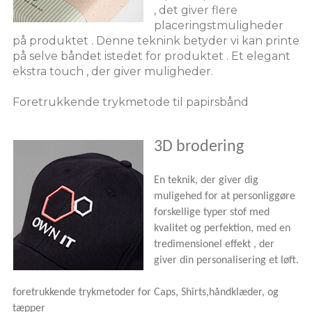
, det giver flere
placeringstmuligheder
på produktet . Denne teknink betyder vi kan printe
på selve båndet istedet for produktet . Et elegant
ekstra touch , der giver muligheder.
Foretrukkende trykmetode til papirsbånd
3D brodering
En teknik, der giver dig
muligehed for at personliggøre
forskellige typer stof med
kvalitet og perfektion, med en
tredimensionel effekt , der
giver din personalisering et løft.
foretrukkende trykmetoder for Caps, Shirts,håndklæder, og
tæpper