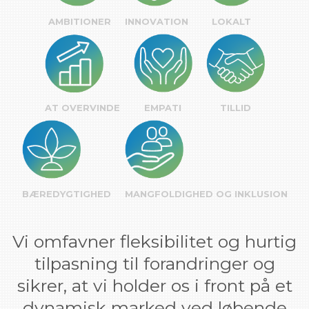
AMBITIONER
INNOVATION
LOKALT
AT OVERVINDE
EMPATI
TILLID
BÆREDYGTIGHED
MANGFOLDIGHED OG INKLUSION
Vi omfavner fleksibilitet og hurtig
tilpasning til forandringer og
sikrer, at vi holder os i front på et
dynamisk marked ved løbende