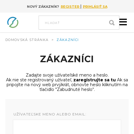
|
NOVÝ ZÁKAZNÍK?
REGISTER
PRIHLÁSIŤ SA
Go to content
hľadať
DOMOVSKÁ STRÁNKA
>
ZÁKAZNÍCI
ZÁKAZNÍCI
Zadajte svoje užívateľské meno a heslo.
Ak nie ste registrovaný užívateľ,
zaregistrujte sa tu
Ak sa
pripojíte na nový web prvýkrát, obnovte heslo kliknutím na
tlačidlo "Zabudnuté heslo“.
UŽÍVATEĽSKE MENO ALEBO EMAIL: