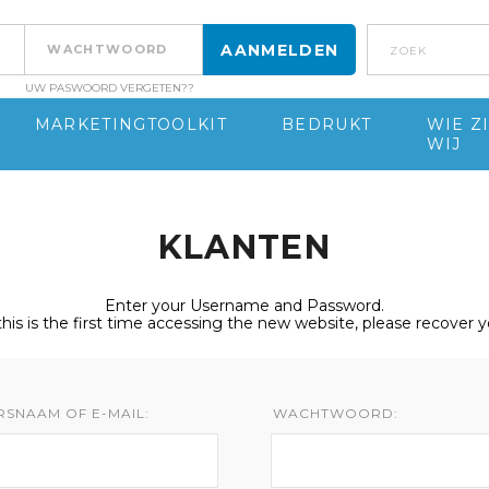
Zoek
UW PASWOORD VERGETEN??
MARKETINGTOOLKIT
BEDRUKT
WIE Z
WIJ
KLANTEN
Enter your Username and Password.
 this is the first time accessing the new website, please recover 
RSNAAM OF E-MAIL:
WACHTWOORD: