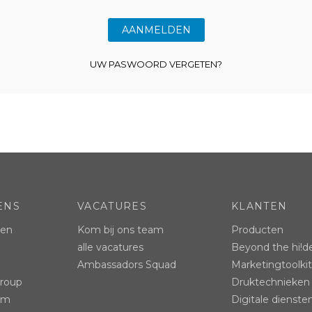
UW PASWOORD VERGETEN?
ENS
VACATURES
KLANTEN
ten
Kom bij ons team
Producten
alle vacatures
Beyond the hi!d
Ambassadors Squad
Marketingtoolkit
Group
Druktechnieken
ram
Digitale dienste