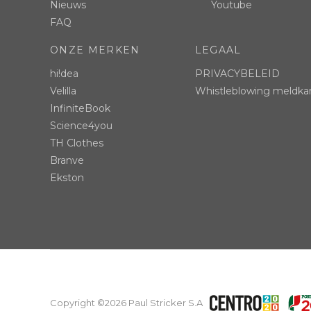
Nieuws
Youtube
FAQ
ONZE MERKEN
LEGAAL
hi!dea
PRIVACYBELEID
Velilla
Whistleblowing meldka
InfiniteBook
Science4you
TH Clothes
Branve
Ekston
Copyright ©2026 Paul Stricker S.A