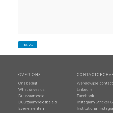
TERUG
OVER ONS
CONTACTGEGEV
Ons bedrijf
Wereldwijde contac
What drives us
LinkedIn
Duurzaamheid
Facebook
Duurzaamheidsbeleid
Instagram Stricker 
Evenementen
Institutional Instag