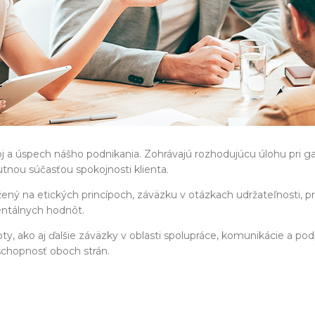
j a úspech nášho podnikania. Zohrávajú rozhodujúcu úlohu pri gar
nou súčasťou spokojnosti klienta.
ený na etických princípoch, záväzku v otázkach udržateľnosti, p
mentálnych hodnôt.
noty, ako aj ďalšie záväzky v oblasti spolupráce, komunikácie a p
schopnosť oboch strán.