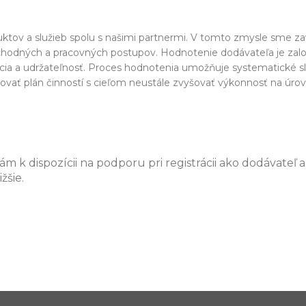
uktov a služieb spolu s našimi partnermi. V tomto zmysle sme za
obchodných a pracovných postupov. Hodnotenie dodávateľa je zalo
ácia a udržateľnosť. Proces hodnotenia umožňuje systematické sl
finovať plán činností s cieľom neustále zvyšovať výkonnosť na úro
ám k dispozícii na podporu pri registrácii ako dodávateľ
žšie.