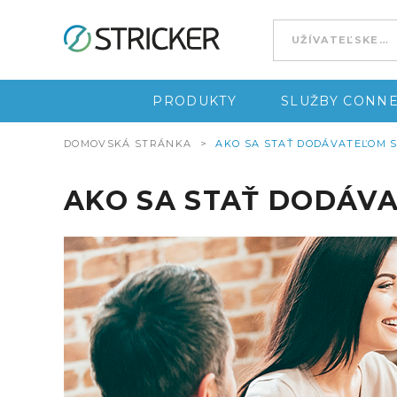
Go to content
PRODUKTY
SLUŽBY CONNE
DOMOVSKÁ STRÁNKA
>
AKO SA STAŤ DODÁVATEĽOM 
AKO SA STAŤ DODÁVA