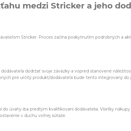
ahu medzi Stricker a jeho do
dávateľom Stricker. Proces začína poskytnutím podrobných a akt
ť dodávateľa dodržať svoje záväzky a vopred stanovené náležitos
ebných pre určitý produkt/dodávateľa bude tento integrovaný do 
í do úvahy iba predtým kvalifikovaní dodávatelia. Všetky nákupy
postavenie v duchu voľnej súťaže.