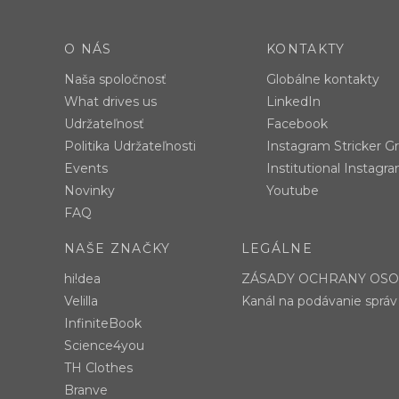
O NÁS
KONTAKTY
Naša spoločnosť
Globálne kontakty
What drives us
LinkedIn
Udržateľnosť
Facebook
Politika Udržateľnosti
Instagram Stricker G
Events
Institutional Instagr
Novinky
Youtube
FAQ
NAŠE ZNAČKY
LEGÁLNE
hi!dea
ZÁSADY OCHRANY OS
Velilla
Kanál na podávanie správ
InfiniteBook
Science4you
TH Clothes
Branve