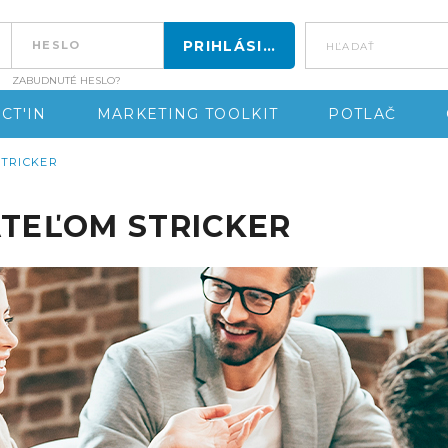
hľadať
ZABUDNUTÉ HESLO?
CT'IN
MARKETING TOOLKIT
POTLAČ
STRICKER
TEĽOM STRICKER