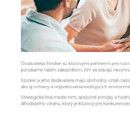
Dodávatelia Stricker sú kľúčovými partnermi pre rozvo
ponúkame našim zákazníkom, čím sa stávajú nevyhnut
Stricker a jeho dodávatelia majú obchodný vzťah založ
ako aj ochrany a rešpektovania existujúcich environ
Strategická línia medzi nimi, spoločné princípy a hod
dlhodobého vzťahu, ktorý je kľúčový pre konkurencie