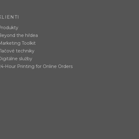
KLIENTI
Produkty
Beyond the hi!dea
Marketing Toolkit
Tlačové techniky
Digitálne služby
24-Hour Printing for Online Orders