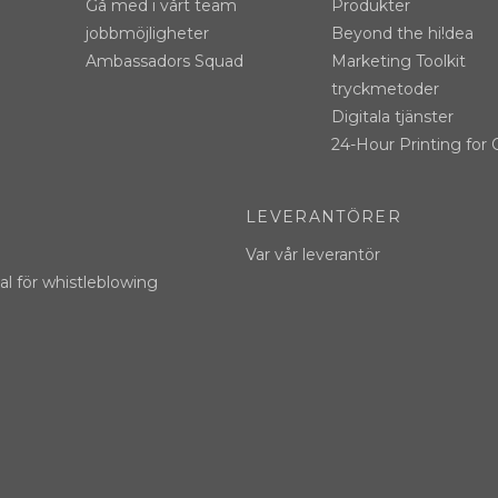
Gå med i vårt team
Produkter
jobbmöjligheter
Beyond the hi!dea
Ambassadors Squad
Marketing Toolkit
tryckmetoder
Digitala tjänster
24-Hour Printing for 
LEVERANTÖRER
Var vår leverantör
l för whistleblowing