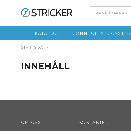
Go to content
KATALOG
CONNECT IN TJÄNSTER
STARTSIDA
>
INNEHÅLL
OM OSS
KONTAKTER