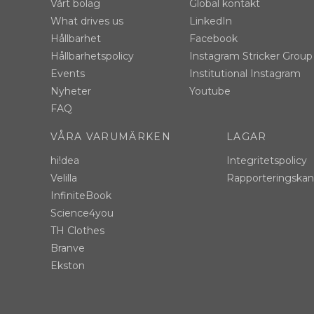
Vårt bolag
Global kontakt
What drives us
LinkedIn
Hållbarhet
Facebook
Hållbarhetspolicy
Instagram Stricker Group
Events
Institutional Instagram
Nyheter
Youtube
FAQ
VÅRA VARUMÄRKEN
LAGAR
hi!dea
Integritetspolicy
Velilla
Rapporteringskana
InfiniteBook
Science4you
TH Clothes
Branve
Ekston