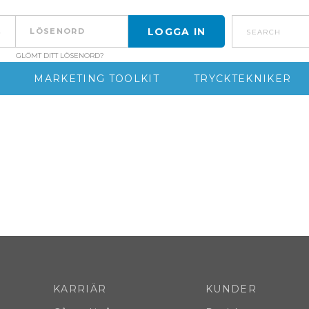
search
GLÖMT DITT LÖSENORD?
MARKETING TOOLKIT
TRYCKTEKNIKER
KARRIÄR
KUNDER