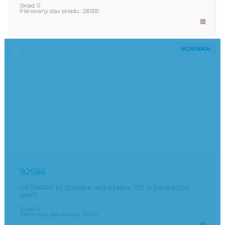
Sklad:
0
Plánovaný stav skladu.:
28.000
NOVINKA!
92586
GIFTWRAP M. Stredne veľká taška, 100 % bavlna (120
g/m²)
Sklad:
0
Plánovaný stav skladu.:
16.000