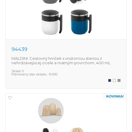
94439
MALDINI. Cestovný hrnček s vnútornou stenou z
nehrdzavejúcej ocele a matným povrchom, 400 mL
Sklad:
0
Plánovaný stav skladu.:
10.000
NOVINKA!