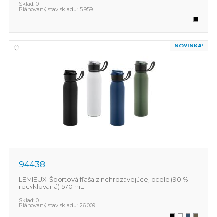
Sklad:
0
Plánovaný stav skladu.:
5.959
NOVINKA!
94438
LEMIEUX. Športová fľaša z nehrdzavejúcej ocele (90 %
recyklovaná) 670 mL
Sklad:
0
Plánovaný stav skladu.:
26.009