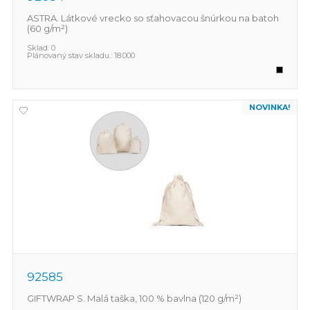
ASTRA. Látkové vrecko so sťahovacou šnúrkou na batoh
(60 g/m²)
Sklad:
0
Plánovaný stav skladu.:
18.000
NOVINKA!
92585
GIFTWRAP S. Malá taška, 100 % bavlna (120 g/m²)