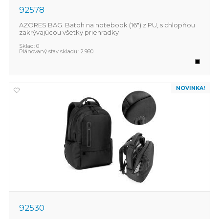
92578
AZORES BAG. Batoh na notebook (16") z PU, s chlopňou
zakrývajúcou všetky priehradky
Sklad:
0
Plánovaný stav skladu.:
2.980
NOVINKA!
92530