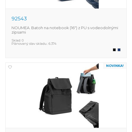
92543
NOUMEA. Batoh na notebook (16") z PU s vodeodolnými
zipsami
Sklad:
0
Plánovaný stav skladu.:
6.374
NOVINKA!