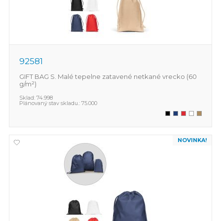
92581
GIFT BAG S. Malé tepelne zatavené netkané vrecko (60
g/m²)
Sklad:
74.998
Plánovaný stav skladu.:
75.000
NOVINKA!