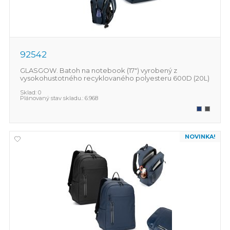
92542
GLASGOW. Batoh na notebook (17") vyrobený z
vysokohustotného recyklovaného polyesteru 600D (20L)
Sklad:
0
Plánovaný stav skladu.:
6.968
NOVINKA!