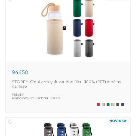
94450
STOREY. Obal z recyklovaného filcu (100% rPET) ideálny
na fľaše
Sklad:
0
Plánovaný stav skladu.:
30.000
NOVINKA!