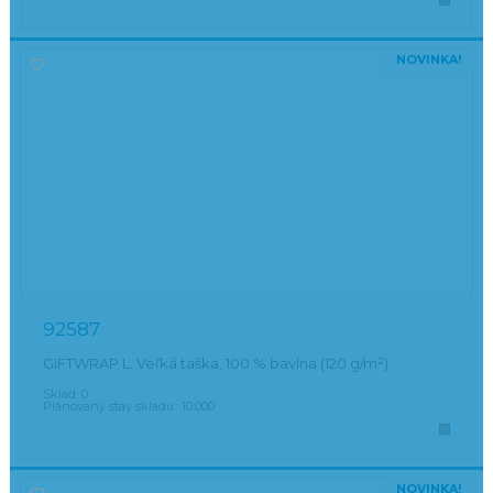
NOVINKA!
92587
GIFTWRAP L. Veľká taška, 100 % bavlna (120 g/m²)
Sklad:
0
Plánovaný stav skladu.:
10.000
NOVINKA!