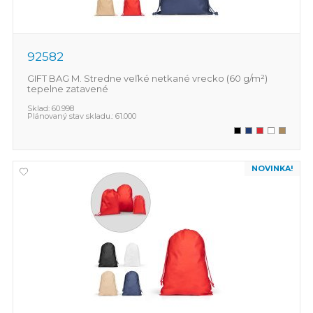
92582
GIFT BAG M. Stredne veľké netkané vrecko (60 g/m²)
tepelne zatavené
Sklad:
60.998
Plánovaný stav skladu.:
61.000
NOVINKA!