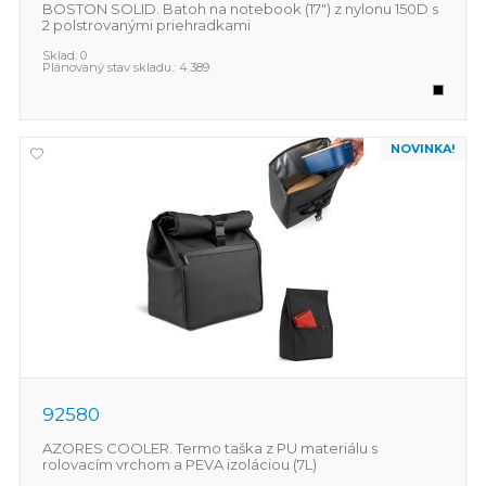
BOSTON SOLID. Batoh na notebook (17") z nylonu 150D s
2 polstrovanými priehradkami
Sklad:
0
Plánovaný stav skladu.:
4.389
NOVINKA!
92580
AZORES COOLER. Termo taška z PU materiálu s
rolovacím vrchom a PEVA izoláciou (7L)