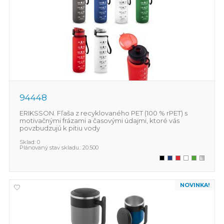
94448
ERIKSSON. Fľaša z recyklovaného PET (100 % rPET) s
motivačnými frázami a časovými údajmi, ktoré vás
povzbudzujú k pitiu vody
Sklad:
0
Plánovaný stav skladu.:
20.500
NOVINKA!