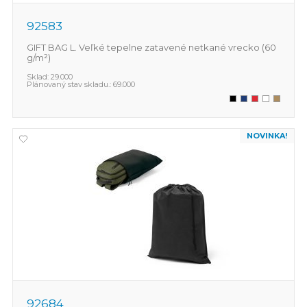
92583
GIFT BAG L. Veľké tepelne zatavené netkané vrecko (60
g/m²)
Sklad:
29.000
Plánovaný stav skladu.:
69.000
NOVINKA!
92684