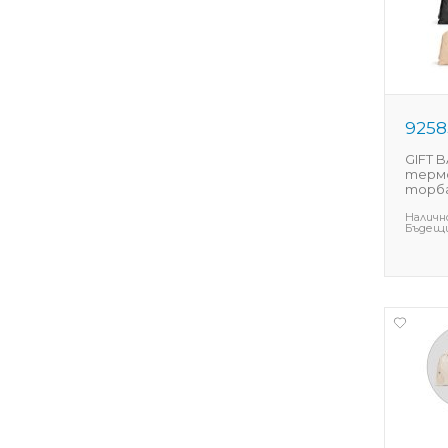
9258
GIFT B
термо
торба 
Наличн
Бъдещи