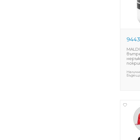
944
MALDI
вътр
неръж
покри
Наличн
Бъдещи