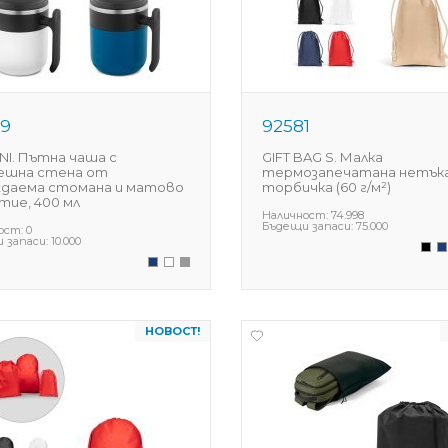
39
92581
NI. Пътна чаша с
GIFT BAG S. Малка
ешна стена от
термозапечатана нетък
даема стомана и матово
торбичка (60 г/м²)
тие, 400 мл
Наличност:
74.998
Бъдещи запаси:
75.000
ост:
0
 запаси:
10.000
НОВОСТ!