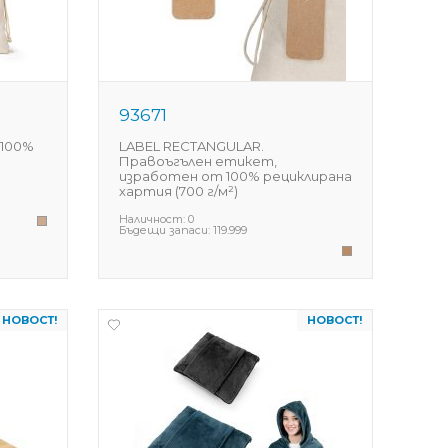
93671
 100%
LABEL RECTANGULAR.
Правоъгълен етикет,
изработен от 100% рециклирана
хартия (700 г/м²)
Наличност:
0
Бъдещи запаси:
119.999
НОВОСТ!
НОВОСТ!