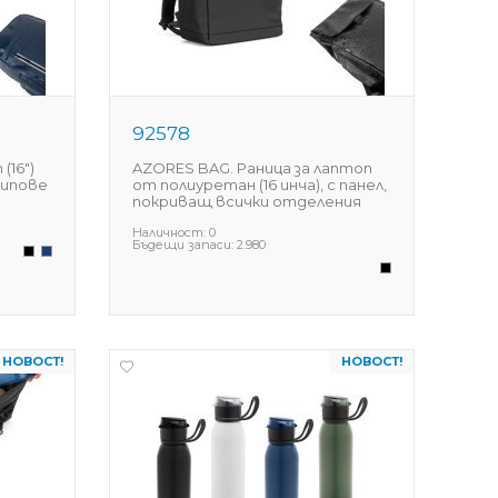
92578
(16")
AZORES BAG. Раница за лаптоп
ципове
от полиуретан (16 инча), с панел,
покриващ всички отделения
Наличност:
0
Бъдещи запаси:
2.980
НОВОСТ!
НОВОСТ!