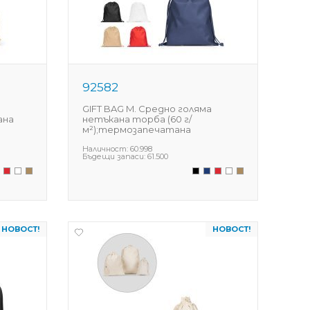
92582
GIFT BAG M. Средно голяма
ана
нетъкана торба (60 г/
м²);термозапечатана
Наличност:
60.998
Бъдещи запаси:
61.500
НОВОСТ!
НОВОСТ!