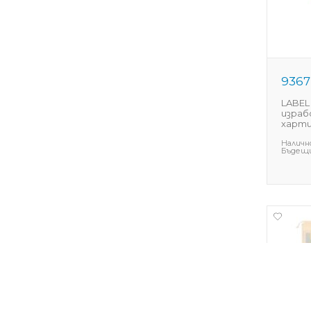
9367
LABEL
израб
хартия
Наличн
Бъдещи