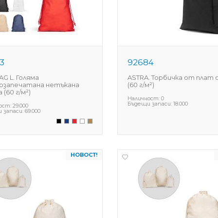
3
92684
AG L. Голяма
ASTRA. Торбичка от плат 
запечатана нетъкана
(60 г/м²)
(60 г/м²)
Наличност:
0
Бъдещи запаси:
18.000
ост:
29.000
 запаси:
69.000
НОВОСТ!