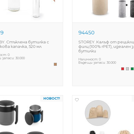
49
94450
Y. Стъклена бутилка с
STOREY. Калъф от рецикл
кова капачка, 520 мл
филц (100% rPET), идеален з
бутилки
ост:
0
 запаси:
30.000
Наличност:
0
Бъдещи запаси:
30.000
НОВОСТ!