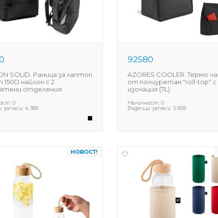
0
92580
N SOLID. Раница за лаптоп
AZORES COOLER. Термо ч
от 150D найлон с 2
от полиуретан "roll-top" с
атени отделения
изолация (7L)
ост:
0
Наличност:
0
 запаси:
4.389
Бъдещи запаси:
5.959
НОВОСТ!