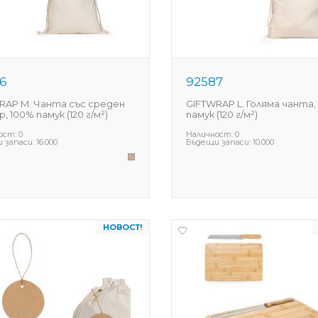
6
92587
RAP M. Чанта със среден
GIFTWRAP L. Голяма чанта,
, 100% памук (120 г/м²)
памук (120 г/м²)
ост:
0
Наличност:
0
 запаси:
16.000
Бъдещи запаси:
10.000
НОВОСТ!