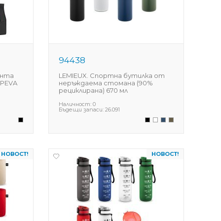
94438
анта
LEMIEUX. Спортна бутилка от
 PEVA
неръждаема стомана (90%
рециклирана) 670 мл
Наличност:
0
Бъдещи запаси:
26.091
НОВОСТ!
НОВОСТ!