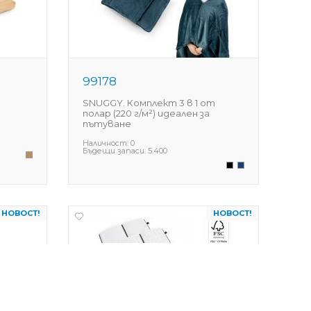
99178
SNUGGY. Комплект 3 в 1 от
полар (220 г/м²) идеален за
пътуване
Наличност:
0
Бъдещи запаси:
5.400
НОВОСТ!
НОВОСТ!