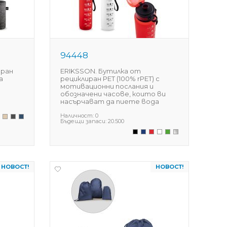
94448
иран
ERIKSSON. Бутилка от
а
рециклиран PET (100% rPET) с
мотивационни послания и
обозначени часове, които ви
насърчават да пиете вода
Наличност:
0
Бъдещи запаси:
20.500
НОВОСТ!
НОВОСТ!