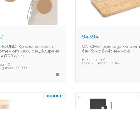
2
94394
 ROUND. Кръгъл етикет,
CATCHER. Дъска за хляб от
отен от 100% рециклирана
бамбук с включен нож
 (700 г/м²)
Наличност:
0
Бъдещи запаси:
2.016
ост:
0
 запаси:
119.999
НОВОСТ!