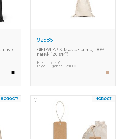
92585
с шнур
GIFTWRAP S. Малка чанта, 100%
памук (120 г/м²)
Наличност:
0
Бъдещи запаси:
28.000
НОВОСТ!
НОВОСТ!