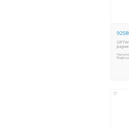
9258
GIFTW
размер
Наличн
Бъдещи