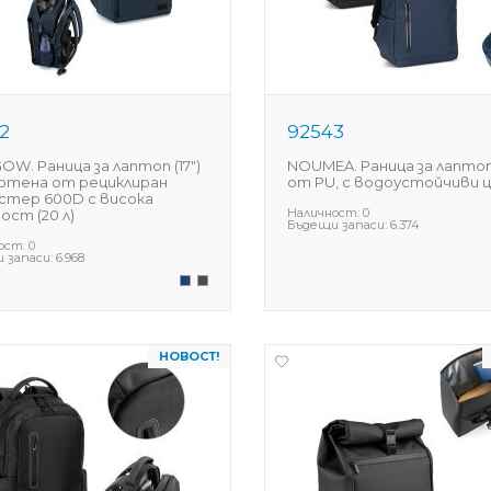
2
92543
OW. Раница за лаптоп (17")
NOUMEA. Раница за лаптоп 
отена от рециклиран
от PU, с водоустойчиви 
стер 600D с висока
Наличност:
0
ост (20 л)
Бъдещи запаси:
6.374
ост:
0
 запаси:
6.968
НОВОСТ!