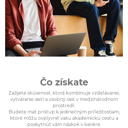
Čo získate
Zažijete skúsenosť, ktorá kombinuje vzdelávanie,
vytváranie sietí a osobný rast v medzinárodnom
prostredí.
Budete mať prístup k jedinečným príležitostiam,
ktoré môžu ovplyvniť vašu akademickú cestu a
poskytnúť vám náskok v kariére.