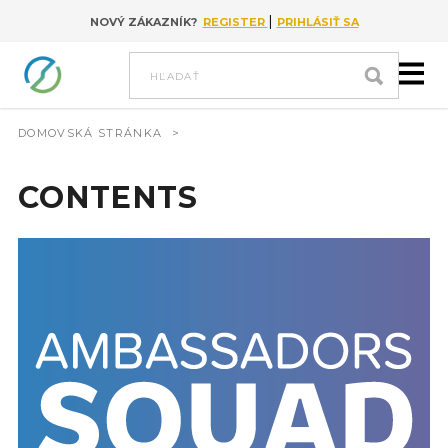
|
NOVÝ ZÁKAZNÍK?
REGISTER
PRIHLÁSIŤ SA
Go to content
hľadať
DOMOVSKÁ STRÁNKA
>
CONTENTS