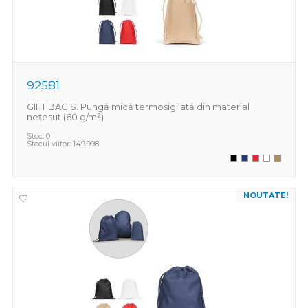
92581
GIFT BAG S. Pungă mică termosigilată din material
nețesut (60 g/m²)
Stoc:
0
Stocul viitor:
149.998
NOUTATE!