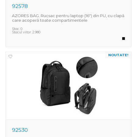
92578
AZORES BAG. Rucsac pentru laptop (16") din PU, cu clapă
care acoperă toate compartimentele
Stoc:
0
Stocul viitor:
2.980
NOUTATE!
92530