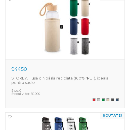
94450
STOREY. Husă din pâslă reciclată (100% rPET), ideală
pentru sticle
Stoc:
0
Stocul viitor:
30.000
NOUTATE!