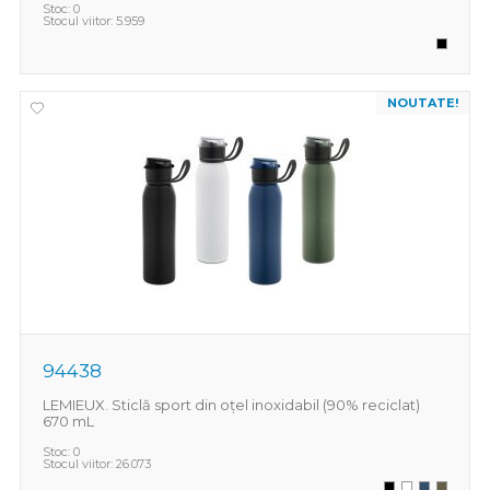
Stoc:
0
Stocul viitor:
5.959
NOUTATE!
94438
LEMIEUX. Sticlă sport din oțel inoxidabil (90% reciclat)
670 mL
Stoc:
0
Stocul viitor:
26.073