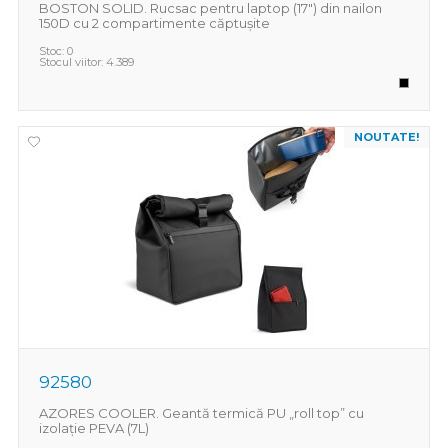
BOSTON SOLID. Rucsac pentru laptop (17") din nailon
150D cu 2 compartimente căptușite
Stoc:
0
Stocul viitor:
4.389
NOUTATE!
92580
AZORES COOLER. Geantă termică PU „roll top” cu
izolație PEVA (7L)