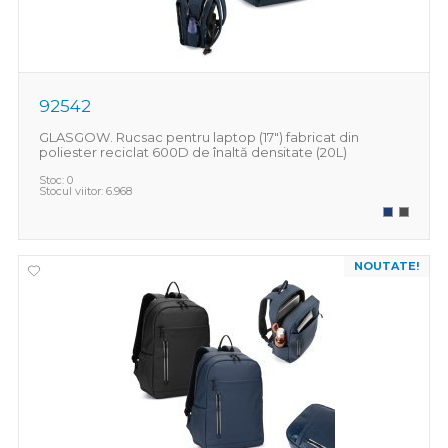
92542
GLASGOW. Rucsac pentru laptop (17") fabricat din
poliester reciclat 600D de înaltă densitate (20L)
Stoc:
0
Stocul viitor:
6.968
NOUTATE!