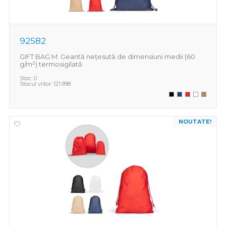
92582
GIFT BAG M. Geantă nețesută de dimensiuni medii (60
g/m²) termosigilată
Stoc:
0
Stocul viitor:
121.998
NOUTATE!