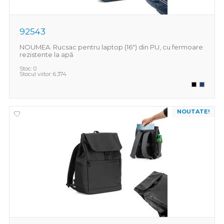
92543
NOUMEA. Rucsac pentru laptop (16") din PU, cu fermoare
rezistente la apă
Stoc:
0
Stocul viitor:
6.374
NOUTATE!