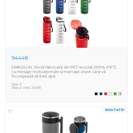
94448
ERIKSSON. Sticlă fabricată din PET reciclat (100% rPET),
cu mesaje motivaționale și marcaje orare care vă
încurajează să beți apă
Stoc:
0
Stocul viitor:
20.500
NOUTATE!