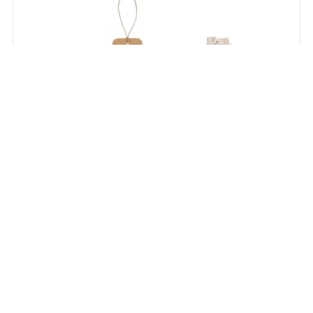
93671
LABEL RECTANGULAR. Etichetă dreptunghiulară
fabricată din hârtie 100% reciclată (700 g/m²)
Stoc:
0
Stocul viitor:
119.999
NOUTATE!