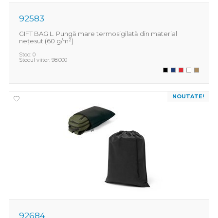
92583
GIFT BAG L. Pungă mare termosigilată din material
nețesut (60 g/m²)
Stoc:
0
Stocul viitor:
98.000
NOUTATE!
92684