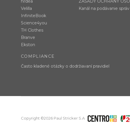
hi!dea
ZÁSADY OCHRANY OS
Velilla
Kanál na podávanie správ
InfiniteBook
Science4you
TH Clothes
Branve
Ekston
COMPLIANCE
Často kladené otázky o dodržiavaní pravidiel
Copyright ©2026 Paul Stricker S.A