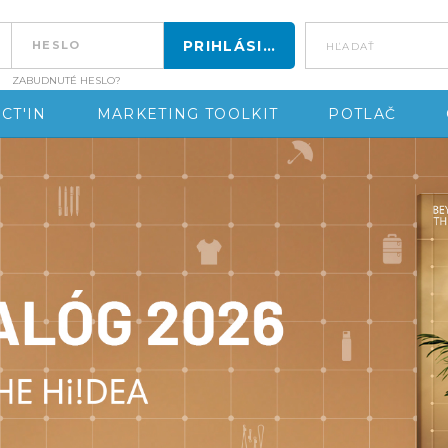
hľadať
ZABUDNUTÉ HESLO?
CT'IN
MARKETING TOOLKIT
POTLAČ