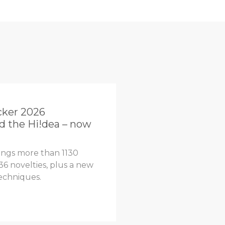
cker 2026
d the Hi!dea – now
ings more than 1130
36 novelties, plus a new
techniques.