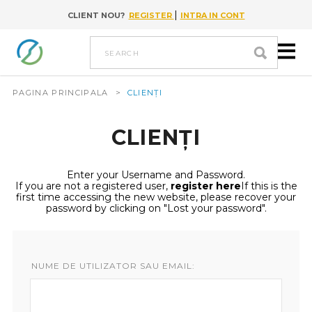
|
CLIENT NOU?
REGISTER
INTRA IN CONT
Go to content
search
PAGINA PRINCIPALA
>
CLIENȚI
CLIENȚI
Enter your Username and Password.
If you are not a registered user,
register here
If this is the
first time accessing the new website, please recover your
password by clicking on "Lost your password".
NUME DE UTILIZATOR SAU EMAIL: