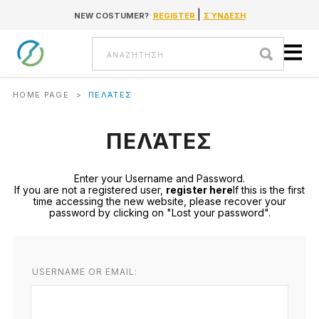
|
NEW COSTUMER?
REGISTER
ΣΎΝΔΕΣΗ
Go to content
Αναζήτηση
HOME PAGE
>
ΠΕΛΆΤΕΣ
ΠΕΛΆΤΕΣ
Enter your Username and Password.
If you are not a registered user,
register here
If this is the first
time accessing the new website, please recover your
password by clicking on "Lost your password".
USERNAME OR EMAIL: