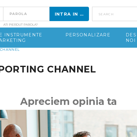
search
ATI PIERDUT PAROLA?
DE INSTRUMENTE
PERSONALIZARE
DES
ARKETING
NOI
 CHANNEL
PORTING CHANNEL
Apreciem opinia ta