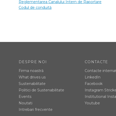
Reglementarea Canalului Intern de Raportare
Codul de conduită
DESPRE NOI
CONTACTE
Firma noastră
Contacte interna
What drives us
LinkedIn
Sustenabilitate
Facebook
Politici de Sustenabilitate
Instagram Strick
Events
Institutional Ins
Noutati
Youtube
Intrebari frecvente