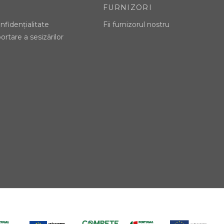
FURNIZORI
nfidențialitate
Fii furnizorul nostru
ortare a sesizărilor