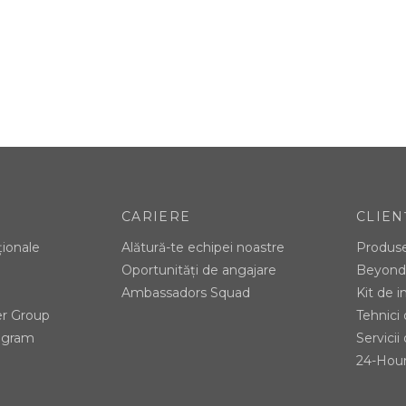
CARIERE
CLIEN
ționale
Alătură-te echipei noastre
Produs
Oportunități de angajare
Beyond 
Ambassadors Squad
Kit de 
er Group
Tehnici
tagram
Servicii 
24-Hour