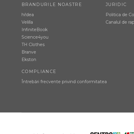
BRANDURILE NOASTRE
JURIDIC
hi!dea
Politica de Co
Velilla
Canalul de rap
InfiniteBook
Science4you
TH Clothes
Branve
Ekston
COMPLIANCE
Întrebări frecvente privind conformitatea