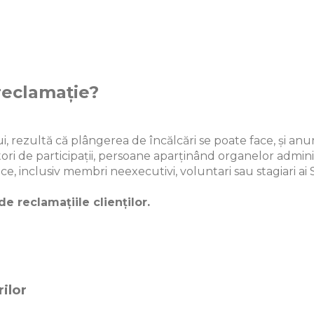
reclamație?
, rezultă că plângerea de încălcări se poate face, și anume
tori de participații, persoane aparținând organelor admin
, inclusiv membri neexecutivi, voluntari sau stagiari ai S
e reclamațiile clienților.
ilor