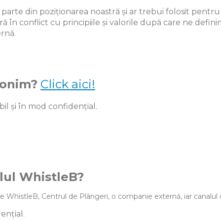
arte din poziționarea noastră și ar trebui folosit pentru
în conflict cu principiile și valorile după care ne defin
ernă.
nonim?
Click aici!
il și în mod confidențial.
lul WhistleB?
e WhistleB, Centrul de Plângeri, o companie externă, iar canalul d
ențial.