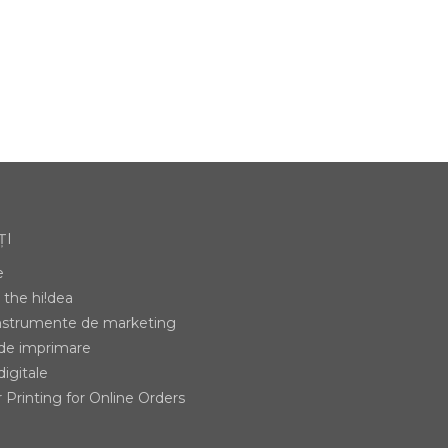
ȚI
e
the hi!dea
instrumente de marketing
 de imprimare
digitale
 Printing for Online Orders