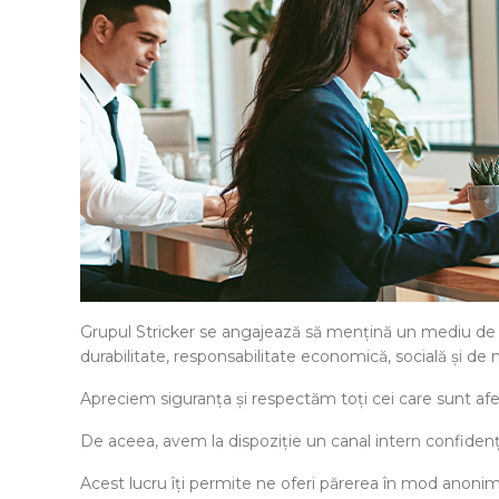
Grupul Stricker se angajează să mențină un mediu de afac
durabilitate, responsabilitate economică, socială și de
Apreciem siguranța și respectăm toți cei care sunt afec
De aceea, avem la dispoziție un canal intern confidenți
Acest lucru îți permite ne oferi părerea în mod anonim