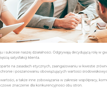
 i sukcesie naszej działalności. Odgrywają decydującą rolę w gw
cią satysfakcji klienta.
we oparte na zasadach etycznych, zaangażowaniu w kwestie zró
ochronie i poszanowaniu obowiązujących wartości środowiskowy
i wartości, a także inne zobowiązania w zakresie współpracy, kom
kluczowe znaczenie dla konkurencyjności obu stron.