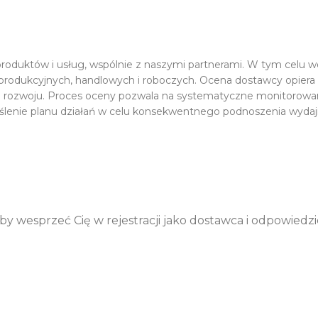
roduktów i usług, wspólnie z naszymi partnerami. W tym celu w
produkcyjnych, handlowych i roboczych. Ocena dostawcy opiera s
m rozwoju. Proces oceny pozwala na systematyczne monitorowani
reślenie planu działań w celu konsekwentnego podnoszenia wyda
aby wesprzeć Cię w rejestracji jako dostawca i odpowied