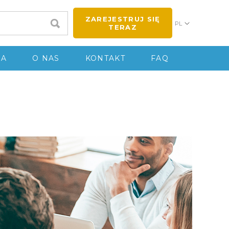
ZAREJESTRUJ SIĘ
PL
TERAZ
IA
O NAS
KONTAKT
FAQ