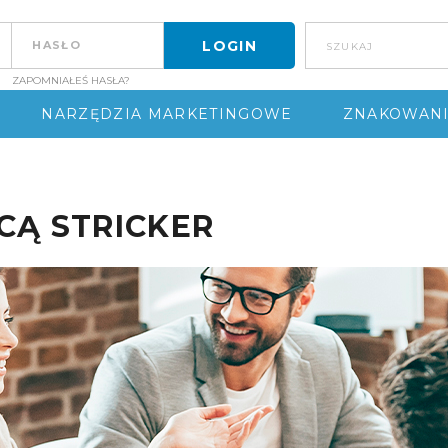
szukaj
ZAPOMNIAŁEŚ HASŁA?
NARZĘDZIA MARKETINGOWE
ZNAKOWAN
R
CĄ STRICKER