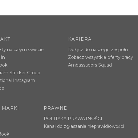
AKT
KARIERA
ty na całym świecie
Dołącz do naszego zespołu
dIn
Zobacz wszystkie oferty pracy
ook
Ambassadors Squad
ram Stricker Group
utional Instagram
be
 MARKI
PRAWNE
POLITYKA PRYWATNOŚCI
Kanał do zgłaszania nieprawidłowości
eBook