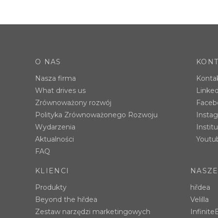
O NAS
KONT
Nasza firma
Kontak
What drives us
Linke
Zrównoważony rozwój
Faceb
Polityka Zrównoważonego Rozwoju
Instag
Wydarzenia
Instit
Aktualności
Youtu
FAQ
KLIENCI
NASZE
Produkty
hi!dea
Beyond the hi!dea
Velilla
Zestaw narzędzi marketingowych
Infinit