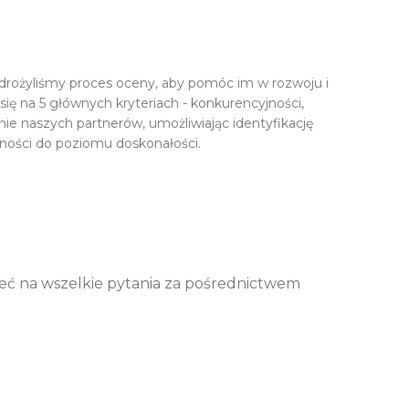
drożyliśmy proces oceny, aby pomóc im w rozwoju i
ię na 5 głównych kryteriach - konkurencyjności,
e naszych partnerów, umożliwiając identyfikację
jności do poziomu doskonałości.
zieć na wszelkie pytania za pośrednictwem