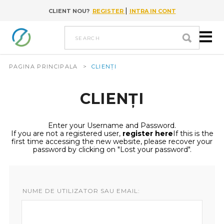
|
CLIENT NOU?
REGISTER
INTRA IN CONT
Go to content
search
PAGINA PRINCIPALA
>
CLIENȚI
CLIENȚI
Enter your Username and Password.
If you are not a registered user,
register here
If this is the
first time accessing the new website, please recover your
password by clicking on "Lost your password".
NUME DE UTILIZATOR SAU EMAIL: