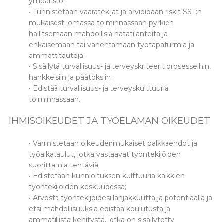
ympäristö;
• Tunnistetaan vaaratekijät ja arvioidaan riskit SST:n
mukaisesti omassa toiminnassaan pyrkien
hallitsemaan mahdollisia hätätilanteita ja
ehkäisemään tai vähentämään työtapaturmia ja
ammattitauteja;
• Sisällytä turvallisuus- ja terveyskriteerit prosesseihin,
hankkeisiin ja päätöksiin;
• Edistää turvallisuus- ja terveyskulttuuria
toiminnassaan.
IHMISOIKEUDET JA TYÖELÄMÄN OIKEUDET
• Varmistetaan oikeudenmukaiset palkkaehdot ja
työaikataulut, jotka vastaavat työntekijöiden
suorittamia tehtäviä;
• Edistetään kunnioituksen kulttuuria kaikkien
työntekijöiden keskuudessa;
• Arvosta työntekijöidesi lahjakkuutta ja potentiaalia ja
etsi mahdollisuuksia edistää koulutusta ja
ammatillista kehitystä, jotka on sisällytetty