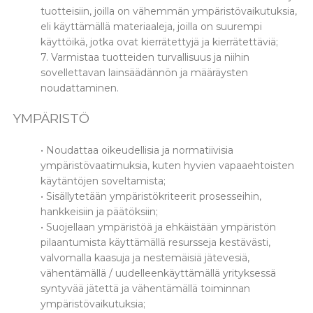
tuotteisiin, joilla on vähemmän ympäristövaikutuksia,
eli käyttämällä materiaaleja, joilla on suurempi
käyttöikä, jotka ovat kierrätettyjä ja kierrätettäviä;
7. Varmistaa tuotteiden turvallisuus ja niihin
sovellettavan lainsäädännön ja määräysten
noudattaminen.
YMPÄRISTÖ
• Noudattaa oikeudellisia ja normatiivisia
ympäristövaatimuksia, kuten hyvien vapaaehtoisten
käytäntöjen soveltamista;
• Sisällytetään ympäristökriteerit prosesseihin,
hankkeisiin ja päätöksiin;
• Suojellaan ympäristöä ja ehkäistään ympäristön
pilaantumista käyttämällä resursseja kestävästi,
valvomalla kaasuja ja nestemäisiä jätevesiä,
vähentämällä / uudelleenkäyttämällä yrityksessä
syntyvää jätettä ja vähentämällä toiminnan
ympäristövaikutuksia;