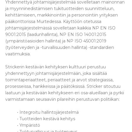
Yhdennettyä johtamisjärjestelmää sovelletaan mainonnan
ja myynninedistämisen tukituotteiden suunnitteluun,
kehittämiseen, markkinointiin ja personointiin yrityksen
pääkonttorissa Murtedessa. Käyttöön otetussa
johtamisjärjestelmässä sovelletaan kaikkia NP EN ISO
9001:2015 (laadunhallinta), NP EN ISO 14001:2015
(ympäristöasioiden hallinta) ja NP ISO 45001:2019
(työterveyden ja -turvallisuuden hallinta) -standardien
vaatimuksia.
Strickerin kestävän kehityksen kulttuuri perustuu
yhdennettyyn johtamisjärjestelmään, joka sisältää
toimintaperiaatteet, periaatteet ja arvot strategiassa,
prosesseissa, hankkeissa ja päätöksissä. Stricker sitoutuu
laatuun ja kestävään kehitykseen eri osa-alueillaan ja pyrkii
varmistamaan seuraaviin pilareihin perustuvan politiikan:
• Integroitu hallintojärjestelmä
• Tuotteiden kestävä kehitys
• Ympäristö
• Työturvallisuus ja työterveys