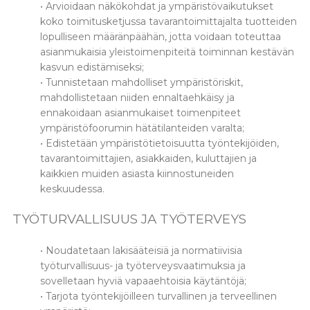
• Arvioidaan näkökohdat ja ympäristövaikutukset
koko toimitusketjussa tavarantoimittajalta tuotteiden
lopulliseen määränpäähän, jotta voidaan toteuttaa
asianmukaisia yleistoimenpiteitä toiminnan kestävän
kasvun edistämiseksi;
• Tunnistetaan mahdolliset ympäristöriskit,
mahdollistetaan niiden ennaltaehkäisy ja
ennakoidaan asianmukaiset toimenpiteet
ympäristöfoorumin hätätilanteiden varalta;
• Edistetään ympäristötietoisuutta työntekijöiden,
tavarantoimittajien, asiakkaiden, kuluttajien ja
kaikkien muiden asiasta kiinnostuneiden
keskuudessa.
TYÖTURVALLISUUS JA TYÖTERVEYS
• Noudatetaan lakisääteisiä ja normatiivisia
työturvallisuus- ja työterveysvaatimuksia ja
sovelletaan hyviä vapaaehtoisia käytäntöjä;
• Tarjota työntekijöilleen turvallinen ja terveellinen