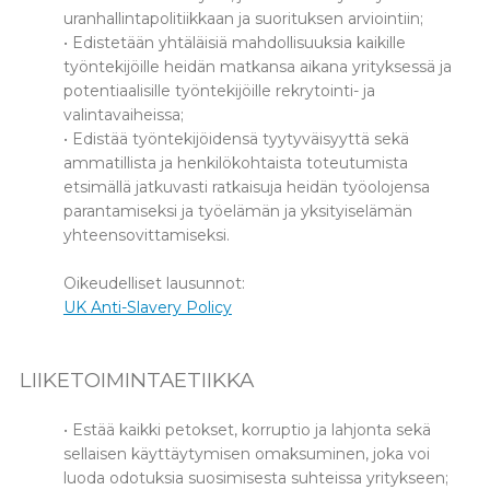
uranhallintapolitiikkaan ja suorituksen arviointiin;
• Edistetään yhtäläisiä mahdollisuuksia kaikille
työntekijöille heidän matkansa aikana yrityksessä ja
potentiaalisille työntekijöille rekrytointi- ja
valintavaiheissa;
• Edistää työntekijöidensä tyytyväisyyttä sekä
ammatillista ja henkilökohtaista toteutumista
etsimällä jatkuvasti ratkaisuja heidän työolojensa
parantamiseksi ja työelämän ja yksityiselämän
yhteensovittamiseksi.
Oikeudelliset lausunnot:
UK Anti-Slavery Policy
LIIKETOIMINTAETIIKKA
• Estää kaikki petokset, korruptio ja lahjonta sekä
sellaisen käyttäytymisen omaksuminen, joka voi
luoda odotuksia suosimisesta suhteissa yritykseen;