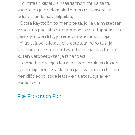
• Toimitaan kilpailulainsäädännön mukaisesti,
sääntöjen ja markkinakriteerien mukaisesti ja
edistetään lojaalia kilpailua;
• Ottaa käyttöön toimenpiteitä, joilla varmistetaan
vapautus päätöksentekoprosesseista tapauksissa,
joissa yhtiöön liittyy mahdollisia eturistiriitoja;
• Ylläpitää politiikkaa, jolla estetään rahoitus- ja
kirjanpitoaineistoon liittyvät laittomat käytännöt,
kuten veropetokset ja rahanpesu;
• Toimia tietosuojaa kunnioittaen, mukaan lukien
työntekijöiden, asiakkaiden ja tavarantoimittajien
henkilötiedot, sovellettavien tietosuojalakien
mukaisesti.
Risk Prevention Plan