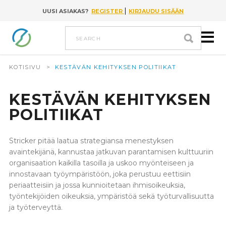
|
UUSI ASIAKAS?
REGISTER
KIRJAUDU SISÄÄN
Go to content
search
KOTISIVU
>
KESTÄVÄN KEHITYKSEN POLITIIKAT
KESTÄVÄN KEHITYKSEN
POLITIIKAT
Stricker pitää laatua strategiansa menestyksen
avaintekijänä, kannustaa jatkuvan parantamisen kulttuuriin
organisaation kaikilla tasoilla ja uskoo myönteiseen ja
innostavaan työympäristöön, joka perustuu eettisiin
periaatteisiin ja jossa kunnioitetaan ihmisoikeuksia,
työntekijöiden oikeuksia, ympäristöä sekä työturvallisuutta
ja työterveyttä.