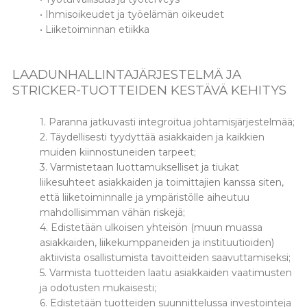
• Ihmisoikeudet ja työelämän oikeudet
• Liiketoiminnan etiikka
LAADUNHALLINTAJÄRJESTELMÄ JA
STRICKER-TUOTTEIDEN KESTÄVÄ KEHITYS
1. Paranna jatkuvasti integroitua johtamisjärjestelmää;
2. Täydellisesti tyydyttää asiakkaiden ja kaikkien
muiden kiinnostuneiden tarpeet;
3. Varmistetaan luottamukselliset ja tiukat
liikesuhteet asiakkaiden ja toimittajien kanssa siten,
että liiketoiminnalle ja ympäristölle aiheutuu
mahdollisimman vähän riskejä;
4. Edistetään ulkoisen yhteisön (muun muassa
asiakkaiden, liikekumppaneiden ja instituutioiden)
aktiivista osallistumista tavoitteiden saavuttamiseksi;
5. Varmista tuotteiden laatu asiakkaiden vaatimusten
ja odotusten mukaisesti;
6. Edistetään tuotteiden suunnittelussa investointeja