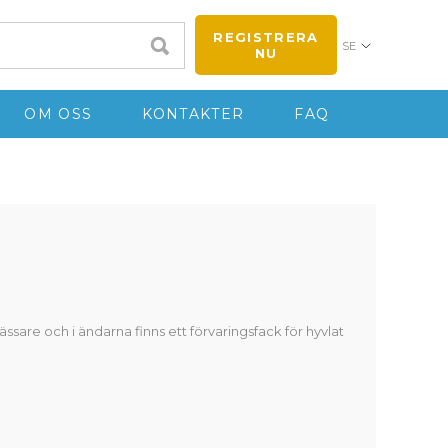
REGISTRERA
SE
NU
OM OSS
KONTAKTER
FAQ
sare och i ändarna finns ett förvaringsfack för hyvlat