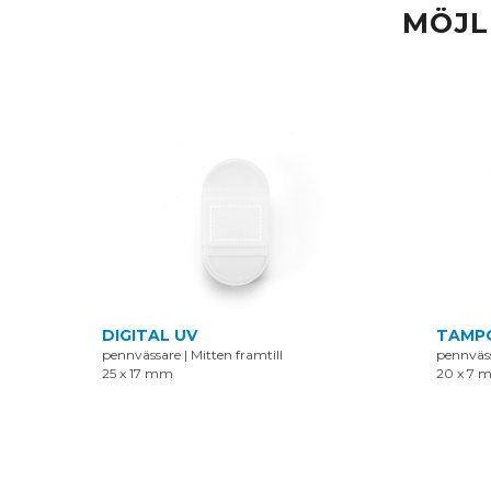
MÖJL
DIGITAL UV
TAMP
pennvässare
|
Mitten framtill
pennväs
25 x 17 mm
20 x 7 