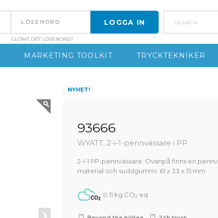
search
GLÖMT DITT LÖSENORD?
MARKETING TOOLKIT
TRYCKTEKNIKER
NYHET!
93666
WYATT. 2-i-1-pennvässare i PP
2-i-1 PP-pennvässare. Ovanpå finns en pennväs
material och suddgummi. 61 x 33 x 15 mm
0.11 kg CO
eq
2
Beyond the hi!dea
24h tryck