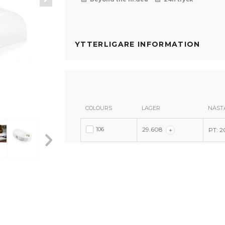
YTTERLIGARE INFORMATION
COLOURS
LAGER
NÄST
106
29.608
+
PT: 2
106
106
106
106