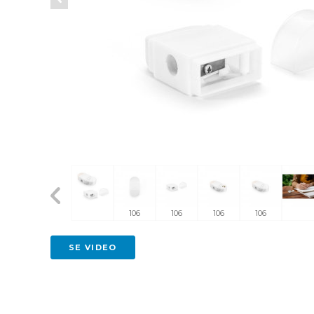
106
106
106
106
SE VIDEO