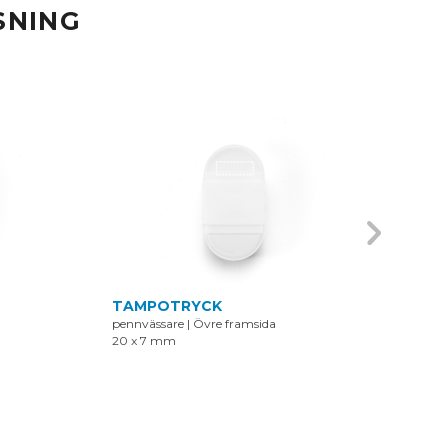
SNING
TAMPOTRYCK
DIG
pennvässare
|
Övre framsida
penn
20 x 7 mm
20 x