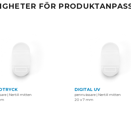
IGHETER FÖR PRODUKTANPAS
OTRYCK
DIGITAL UV
sare
|
Nertill mitten
pennvässare
|
Nertill mitten
mm
20 x 7 mm