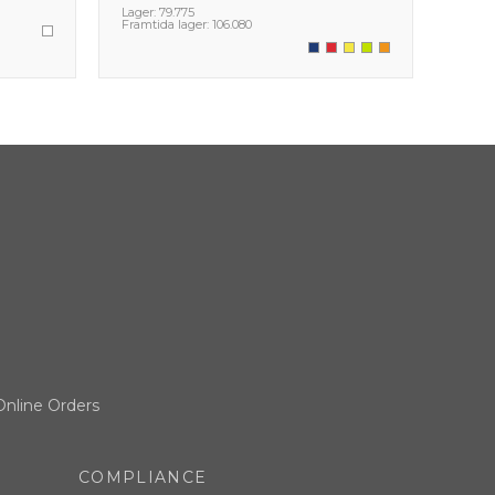
Lager:
79.775
Lager
Framtida lager:
106.080
Framt
Online Orders
COMPLIANCE