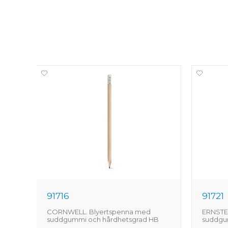
91716
91721
CORNWELL. Blyertspenna med
ERNSTE
suddgummi och hårdhetsgrad HB
suddgu