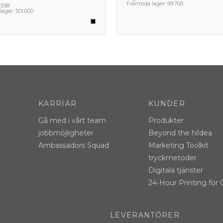
Framtida lager:
99.700
.558
lager:
501.600
KARRIÄR
KUNDER
Gå med i vårt team
Produkter
jobbmöjligheter
Beyond the hi!dea
Ambassadors Squad
Marketing Toolkit
tryckmetoder
Digitala tjänster
24-Hour Printing for 
LEVERANTÖRER