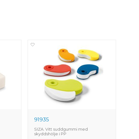
91935
917
SIZA. Vitt suddgummi med
GRAF
skyddshölje i PP
HB-h