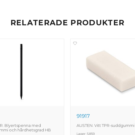
RELATERADE PRODUKTER
91917
R. Blyertspenna med
AUSTEN. Vitt TPR-suddgummi
mmi och hårdhetsgrad HB
Lager:
5.859