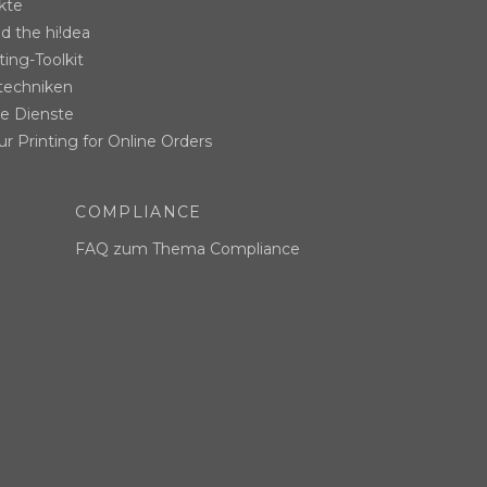
kte
d the hi!dea
ing-Toolkit
techniken
le Dienste
r Printing for Online Orders
COMPLIANCE
FAQ zum Thema Compliance