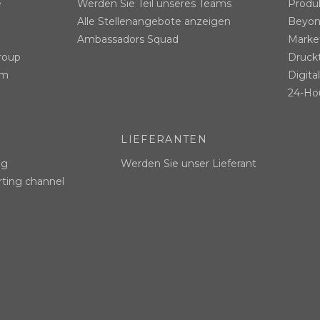
e
Werden Sie Teil unseres Teams
Produ
Alle Stellenangebote anzeigen
Beyon
Ambassadors Squad
Market
roup
Druck
am
Digita
24-Hou
LIEFERANTEN
ng
Werden Sie unser Lieferant
rting channel