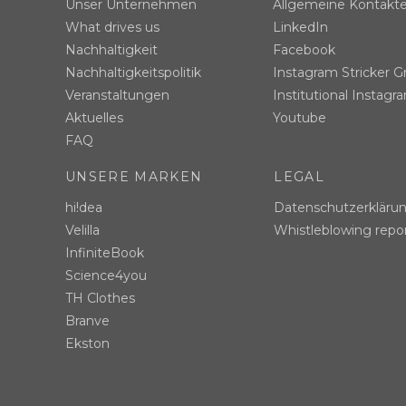
Unser Unternehmen
Allgemeine Kontakt
What drives us
LinkedIn
Nachhaltigkeit
Facebook
Nachhaltigkeitspolitik
Instagram Stricker G
Veranstaltungen
Institutional Instagr
Aktuelles
Youtube
FAQ
UNSERE MARKEN
LEGAL
hi!dea
Datenschutzerkläru
Velilla
Whistleblowing repo
InfiniteBook
Science4you
TH Clothes
Branve
Ekston