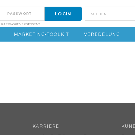
suchen
PASSWORT VERGESSEN?
MARKETING-TOOLKIT
VEREDELUNG
KARRIERE
KUN