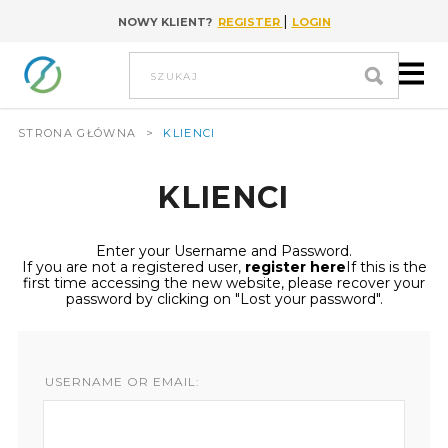
|
NOWY KLIENT?
REGISTER
LOGIN
Go to content
szukaj
STRONA GŁÓWNA
>
KLIENCI
KLIENCI
Enter your Username and Password.
If you are not a registered user,
register here
If this is the
first time accessing the new website, please recover your
password by clicking on "Lost your password".
USERNAME OR EMAIL: