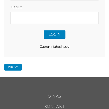
HASŁO:
Zapomniałeś hasła
WRÓĆ
O NAS
KONTAKT