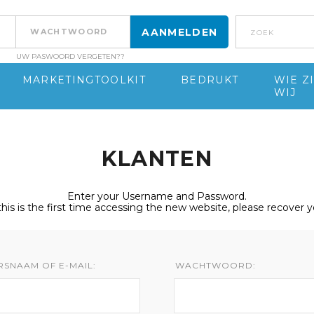
Zoek
UW PASWOORD VERGETEN??
MARKETINGTOOLKIT
BEDRUKT
WIE Z
WIJ
KLANTEN
Enter your Username and Password.
 this is the first time accessing the new website, please recover 
RSNAAM OF E-MAIL:
WACHTWOORD: