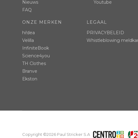
Nieuws
Youtube
FAQ
ONZE MERKEN
LEGAAL
hi!dea
PRIVACYBELEID
Velilla
Whistleblowing meldka
InfiniteBook
Science4you
TH Clothes
Branve
Ekston
Copyright ©2026 Paul Stricker S.A