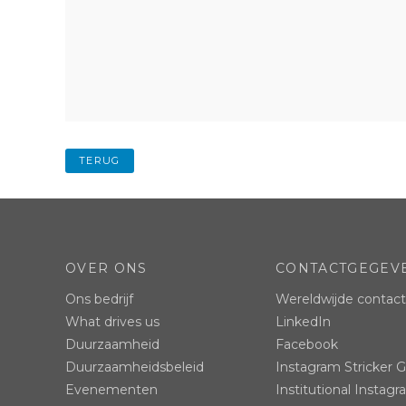
TERUG
OVER ONS
CONTACTGEGEV
Ons bedrijf
Wereldwijde contac
What drives us
LinkedIn
Duurzaamheid
Facebook
Duurzaamheidsbeleid
Instagram Stricker 
Evenementen
Institutional Instag