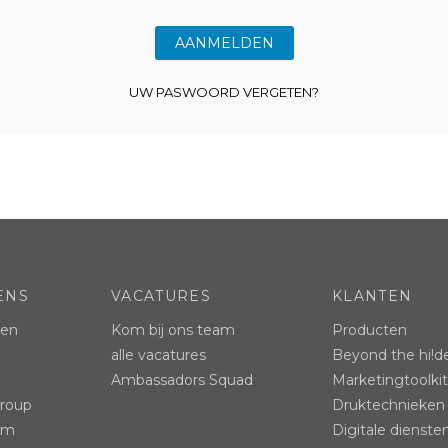
UW PASWOORD VERGETEN?
ENS
VACATURES
KLANTEN
ten
Kom bij ons team
Producten
alle vacatures
Beyond the hi!d
Ambassadors Squad
Marketingtoolkit
Group
Druktechnieken
ram
Digitale dienste