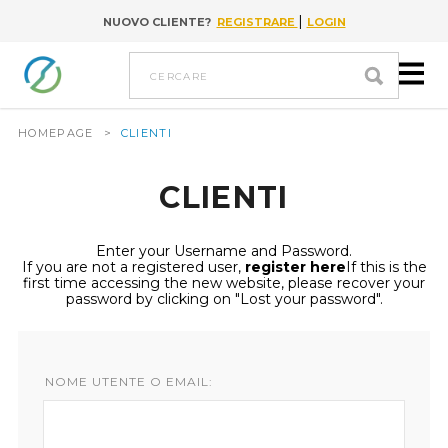
|
NUOVO CLIENTE?
REGISTRARE
LOGIN
Go to content
cercare
HOMEPAGE
>
CLIENTI
CLIENTI
Enter your Username and Password.
If you are not a registered user,
register here
If this is the
first time accessing the new website, please recover your
password by clicking on "Lost your password".
NOME UTENTE O EMAIL: