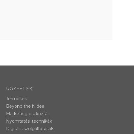
ÜGYFELEK
Termékek
Beyond the hi!dea
Marketing eszköztár
Nyomtatási technikák
Digitális szolgáltatások