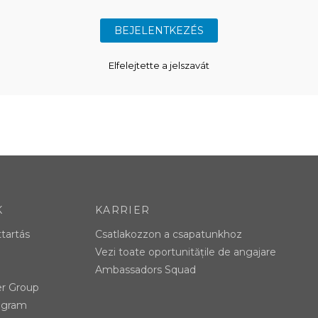
Elfelejtette a jelszavát
K
KARRIER
ttartás
Csatlakozzon a csapatunkhoz
Vezi toate oportunitățile de angajare
Ambassadors Squad
er Group
tagram