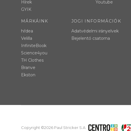
Hírek
Youtube
GYIK
MÁRKÁINK
JOGI INFORMÁCIÓK
hi!dea
Adatvédelmi irányelvek
Velilla
Bejelentő csatorna
InfiniteBook
Science4you
TH Clothes
Branve
Ekston
Copyright ©2026 Paul Stricker S.A