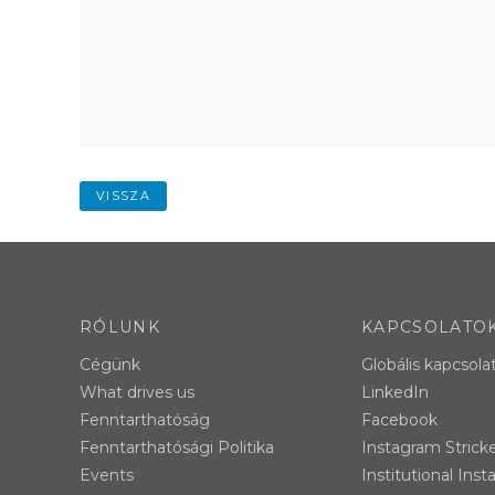
VISSZA
RÓLUNK
KAPCSOLATO
Cégünk
Globális kapcsola
What drives us
LinkedIn
Fenntarthatóság
Facebook
Fenntarthatósági Politika
Instagram Strick
Events
Institutional Ins