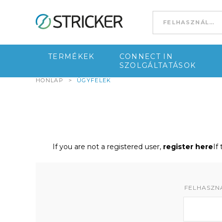
Go to content
TERMÉKEK
CONNECT IN
SZOLGÁLTATÁSOK
HONLAP
>
ÜGYFELEK
If you are not a registered user,
register here
If
FELHASZNÁ