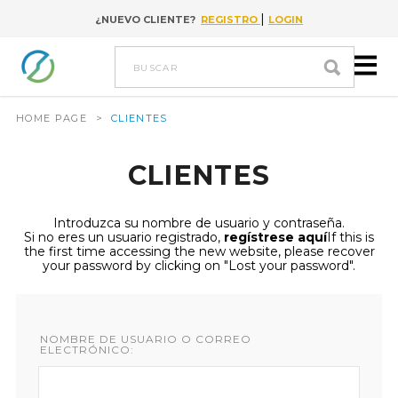
|
¿NUEVO CLIENTE?
REGISTRO
LOGIN
Go to content
buscar
HOME PAGE
>
CLIENTES
CLIENTES
Introduzca su nombre de usuario y contraseña.
Si no eres un usuario registrado,
regístrese aquí
If this is
the first time accessing the new website, please recover
your password by clicking on "Lost your password".
NOMBRE DE USUARIO O CORREO
ELECTRÓNICO: