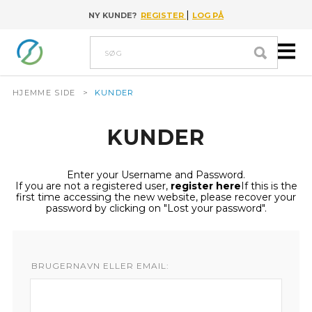
|
NY KUNDE?
REGISTER
LOG PÅ
Go to content
Søg
HJEMME SIDE
>
KUNDER
KUNDER
Enter your Username and Password.
If you are not a registered user,
register here
If this is the
first time accessing the new website, please recover your
password by clicking on "Lost your password".
BRUGERNAVN ELLER EMAIL: