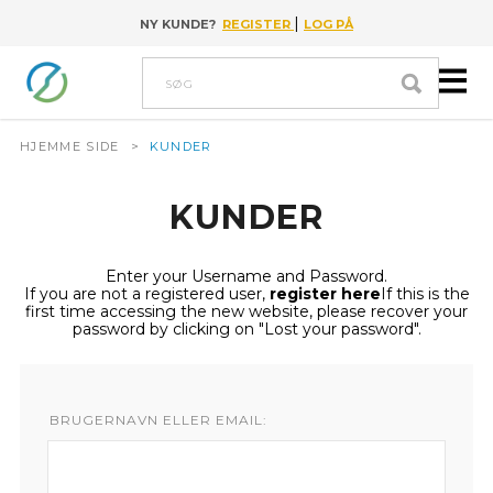
|
NY KUNDE?
REGISTER
LOG PÅ
Go to content
Søg
HJEMME SIDE
>
KUNDER
KUNDER
Enter your Username and Password.
If you are not a registered user,
register here
If this is the
first time accessing the new website, please recover your
password by clicking on "Lost your password".
BRUGERNAVN ELLER EMAIL: