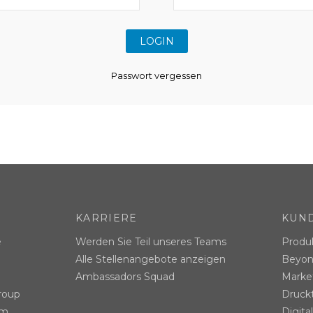
Passwort vergessen
KARRIERE
KUN
e
Werden Sie Teil unseres Teams
Produ
Alle Stellenangebote anzeigen
Beyon
Ambassadors Squad
Market
roup
Druck
am
Digita