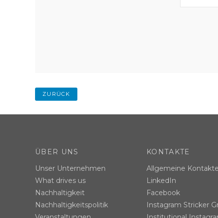
ZURÜCK
ÜBER UNS
KONTAKTE
Unser Unternehmen
Allgemeine Kontakt
What drives us
LinkedIn
Nachhaltigkeit
Facebook
Nachhaltigkeitspolitik
Instagram Stricker G
Veranstaltungen
Institutional Instagr