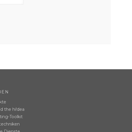
DEN
kte
d the hi!dea
ing-Toolkit
techniken
le Dienste