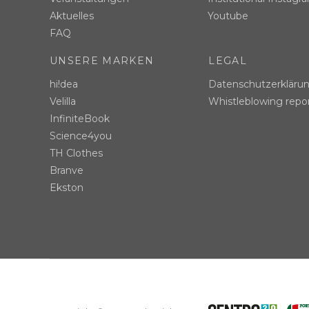
Aktuelles
Youtube
FAQ
UNSERE MARKEN
LEGAL
hi!dea
Datenschutzerkläru
Velilla
Whistleblowing repo
InfiniteBook
Science4you
TH Clothes
Branve
Ekston