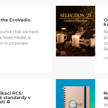
 the EcoVadis
O
k
ounce that we have
NÃ
 Silver Medal, a
pr
on in corporate
zo
Â
PŘ
fikaci RCS:
N
é standardy v
a
ti ♻️
We