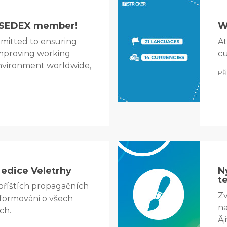
a SEDEX member!
W
mitted to ensuring
At
improving working
cu
environment worldwide,
PŘ
: edice Veletrhy
N
t
 příštích propagačních
Zv
nformováni o všech
na
ch.
Â¡