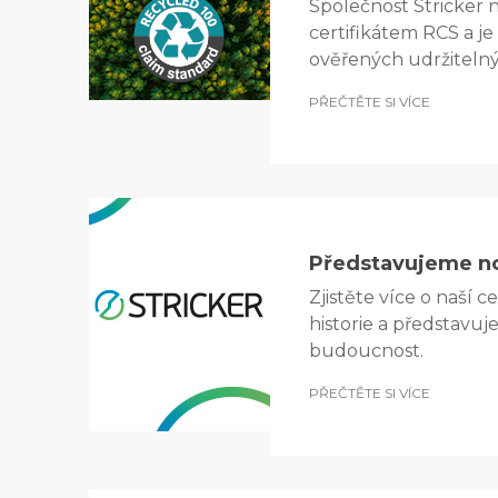
Společnost Stricker 
certifikátem RCS a je
ověřených udržiteln
PŘEČTĚTE SI VÍCE
Představujeme no
Zjistěte více o naší c
historie a představuj
budoucnost.
PŘEČTĚTE SI VÍCE