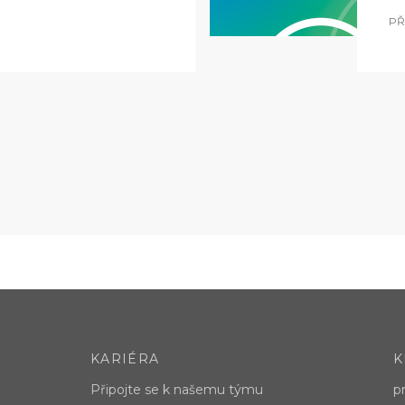
PŘ
KARIÉRA
K
Připojte se k našemu týmu
p