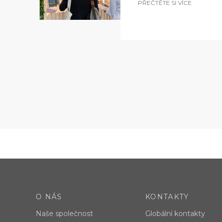
PŘEČTĚTE SI VÍCE
O NÁS
KONTAKTY
Naše společnost
Globální kontakty