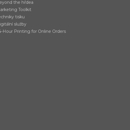
eyond the hi!dea
arketing Toolkit
echniky tisku
gitální služby
4-Hour Printing for Online Orders