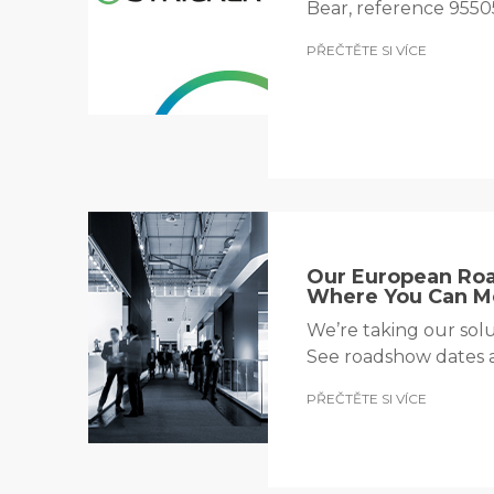
Bear, reference 9550
PŘEČTĚTE SI VÍCE
Our European Ro
Where You Can M
We’re taking our sol
See roadshow dates 
PŘEČTĚTE SI VÍCE