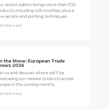
r recent edition brings more than 1130
oducts, including 436 novelties, plus a
w service and printing techniques.
EČTĚTE SI VÍCE
n the Move: European Trade
hows 2026
in us and discover where we’ll be
owcasing our newest products across
rope in the coming months.
EČTĚTE SI VÍCE