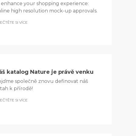
 enhance your shopping experience:
line high resolution mock-up approvals.
EČTĚTE SI VÍCE
áš katalog Nature je právě venku
jďme společně znovu definovat náš
tah k přírodě!
EČTĚTE SI VÍCE