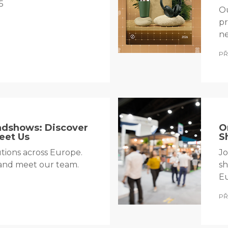
5
Ou
pr
ne
PŘ
adshows: Discover
O
eet Us
S
utions across Europe.
Jo
and meet our team.
sh
Eu
PŘ