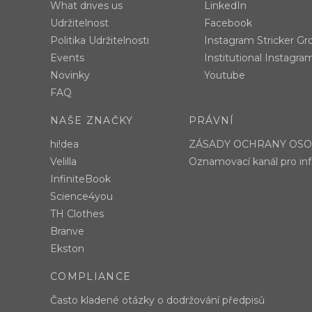
What drives us
LinkedIn
Udržitelnost
Facebook
Politika Udržitelnosti
Instagram Stricker Gr
Events
Institutional Instagra
Novinky
Youtube
FAQ
NAŠE ZNAČKY
PRÁVNÍ
hi!dea
ZÁSADY OCHRANY OSO
Velilla
Oznamovací kanál pro in
InfiniteBook
Science4you
TH Clothes
Branve
Ekston
COMPLIANCE
Často kladené otázky o dodržování předpisů