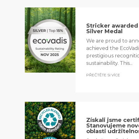
Stricker awarded
Silver Medal
We are proud to ann
achieved the EcoVadis
prestigious recogniti
sustainability. This...
PŘEČTĚTE SI VÍCE
Získali jsme certi
Stanovujeme nov
oblasti udržitelnos