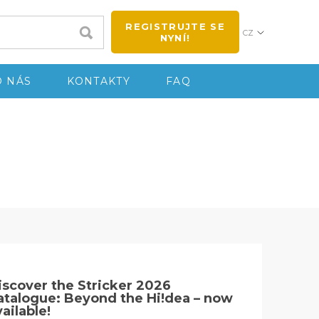
REGISTRUJTE SE
CZ
NYNÍ!
O NÁS
KONTAKTY
FAQ
iscover the Stricker 2026
atalogue: Beyond the Hi!dea – now
vailable!