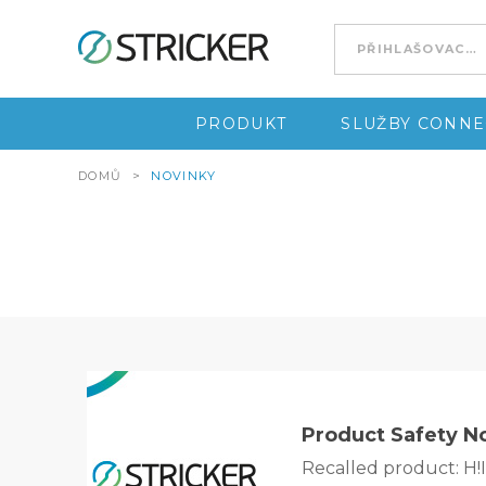
Go to content
PRODUKT
SLUŽBY CONNE
DOMŮ
>
NOVINKY
Product Safety N
Recalled product: H