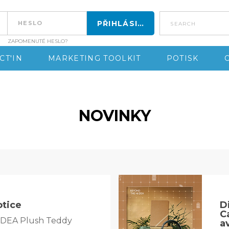
search
ZAPOMENUTÉ HESLO?
CT'IN
MARKETING TOOLKIT
POTISK
NOVINKY
otice
D
C
!IDEA Plush Teddy
a