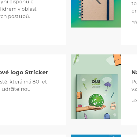
nyní disponuje
to
 lídrem v oblasti
on
ých postupů.
PŘ
vé logo Stricker
N
estě, která má 80 let
Po
e udržitelnou
vz
PŘ