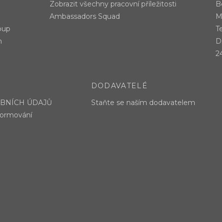
Zobrazit všechny pracovní příležitosti
B
Ambassadors Squad
M
oup
T
m
Di
2
DODAVATELÉ
BNÍCH ÚDAJŮ
Staňte se naším dodavatelem
formování