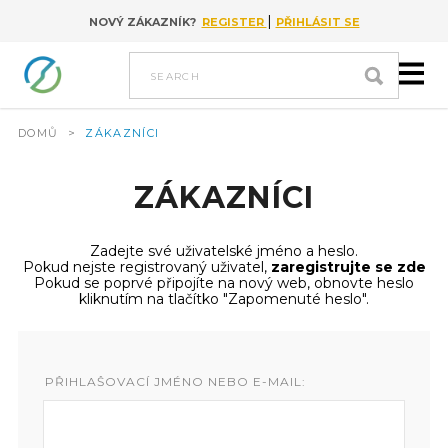
|
NOVÝ ZÁKAZNÍK?
REGISTER
PŘIHLÁSIT SE
Go to content
search
DOMŮ
>
ZÁKAZNÍCI
ZÁKAZNÍCI
Zadejte své uživatelské jméno a heslo.
Pokud nejste registrovaný uživatel,
zaregistrujte se zde
Pokud se poprvé připojíte na nový web, obnovte heslo
kliknutím na tlačítko "Zapomenuté heslo".
PŘIHLAŠOVACÍ JMÉNO NEBO E-MAIL: